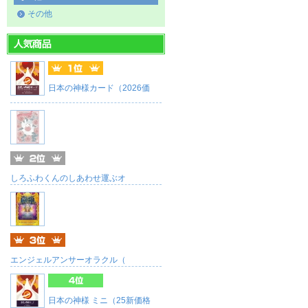
その他
日本の神様カード（2026価
しろふわくんのしあわせ運ぶオ
エンジェルアンサーオラクル（
日本の神様 ミニ（25新価格