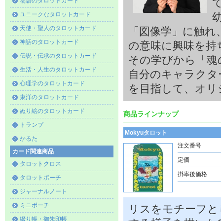
物語のタロットカード
ユニークなタロットカード
天使・聖人のタロットカード
「図像学」に触れ
神話のタロットカード
の意味に興味を持
伝説・伝承のタロットカード
その学びから「魂
生活・人生のタロットカード
自分のキャラクタ
心理学のタロットカード
を目指して、オリ
東洋のタロットカード
ぬり絵のタロットカード
商品ラインナップ
トランプ
Mokyuタロット
かるた
注文番号
カード関連商品
定価
タロットクロス
掛率後価格
タロットポーチ
ジャーナルノート
ミニポーチ
リスをモチーフと
綴り帳・御朱印帳