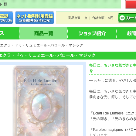
ト
様
商品点数： 点 ｜ 合計金額： 0円
> エクラ・ドゥ・リュミエール - パロール・マジック
エクラ・ドゥ・リュミエール - パロール・マジック
毎日に、ちいさな気づきと幸
を──
― わたしに還る、やさしい
毎日に、ちいさな気づきと
前向きな光、癒し、そして小
『ÉclatH de Lumiè
「光の輝き」「光のきらめき
『Paroles magique
しています。