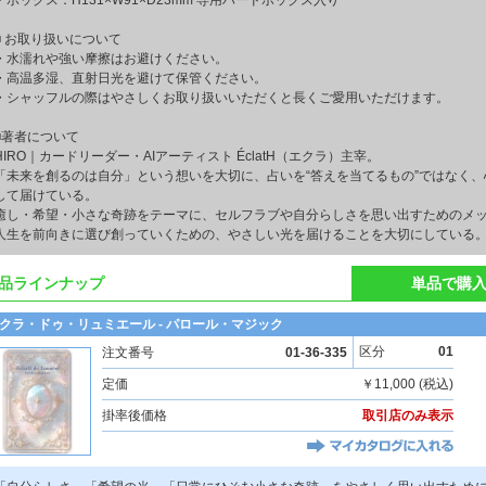
・ボックス：H131×W91×D23mm 専用ハードボックス入り
■ お取り扱いについて
・水濡れや強い摩擦はお避けください。
・高温多湿、直射日光を避けて保管ください。
・シャッフルの際はやさしくお取り扱いいただくと長くご愛用いただけます。
■著者について
HIRO｜カードリーダー・AIアーティスト ÉclatH（エクラ）主宰。
「未来を創るのは自分」という想いを大切に、占いを“答えを当てるもの”ではなく
して届けている。
癒し・希望・小さな奇跡をテーマに、セルフラブや自分らしさを思い出すためのメ
人生を前向きに選び創っていくための、やさしい光を届けることを大切にしている
品ラインナップ
単品で購
クラ・ドゥ・リュミエール - パロール・マジック
区分
01
注文番号
01-36-335
定価
￥11,000 (税込)
掛率後価格
取引店のみ表示