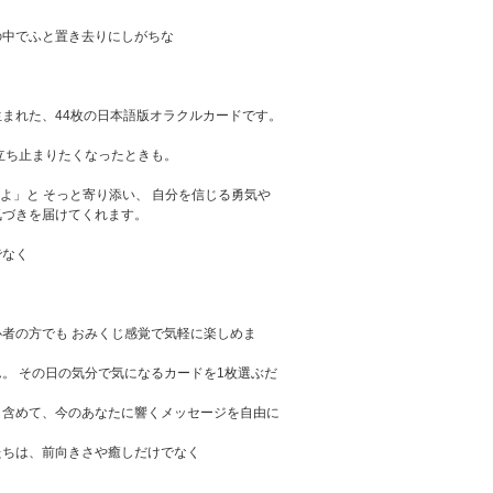
の中でふと置き去りにしがちな
」
まれた、44枚の日本語版オラクルカードです。
立ち止まりたくなったときも。
だよ」と そっと寄り添い、 自分を信じる勇気や
気づきを届けてくれます。
でなく
者の方でも おみくじ感覚で気軽に楽しめま
。 その日の気分で気になるカードを1枚選ぶだ
も含めて、今のあなたに響くメッセージを自由に
たちは、前向きさや癒しだけでなく