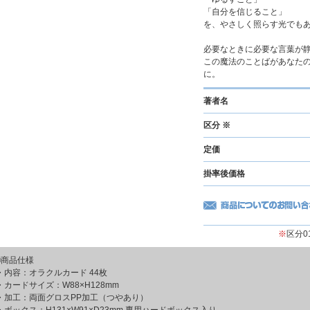
「自分を信じること」
を、やさしく照らす光でも
必要なときに必要な言葉が
この魔法のことばがあなた
に。
著者名
区分 ※
定価
掛率後価格
※
区分
■商品仕様
・内容：オラクルカード 44枚
・カードサイズ：W88×H128mm
・加工：両面グロスPP加工（つやあり）