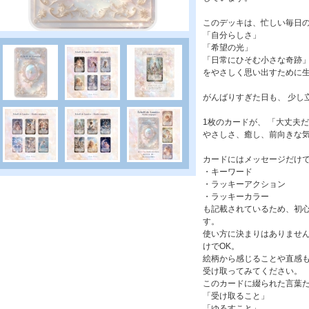
このデッキは、忙しい毎日
「自分らしさ」
「希望の光」
「日常にひそむ小さな奇跡
をやさしく思い出すために生
がんばりすぎた日も、 少し
1枚のカードが、 「大丈夫
やさしさ、癒し、前向きな
カードにはメッセージだけ
・キーワード
・ラッキーアクション
・ラッキーカラー
も記載されているため、初心
す。
使い方に決まりはありません
けでOK。
絵柄から感じることや直感
受け取ってみてください。
このカードに綴られた言葉
「受け取ること」
「ゆるすこと」