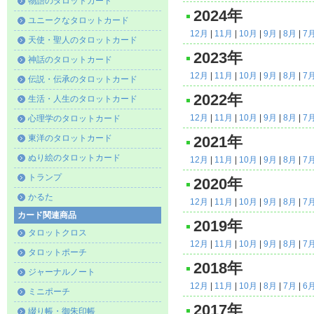
物語のタロットカード
2024年
ユニークなタロットカード
12月
|
11月
|
10月
|
9月
|
8月
|
7
天使・聖人のタロットカード
2023年
神話のタロットカード
12月
|
11月
|
10月
|
9月
|
8月
|
7
伝説・伝承のタロットカード
2022年
生活・人生のタロットカード
12月
|
11月
|
10月
|
9月
|
8月
|
7
心理学のタロットカード
東洋のタロットカード
2021年
ぬり絵のタロットカード
12月
|
11月
|
10月
|
9月
|
8月
|
7
トランプ
2020年
かるた
12月
|
11月
|
10月
|
9月
|
8月
|
7
カード関連商品
2019年
タロットクロス
12月
|
11月
|
10月
|
9月
|
8月
|
7
タロットポーチ
2018年
ジャーナルノート
12月
|
11月
|
10月
|
8月
|
7月
|
6
ミニポーチ
2017年
綴り帳・御朱印帳