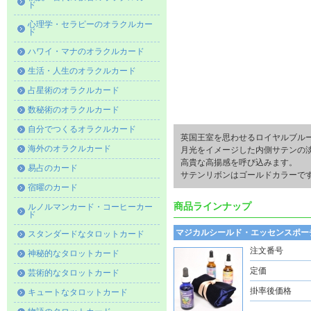
ド
心理学・セラピーのオラクルカー
ド
ハワイ・マナのオラクルカード
生活・人生のオラクルカード
占星術のオラクルカード
数秘術のオラクルカード
自分でつくるオラクルカード
英国王室を思わせるロイヤルブル
海外のオラクルカード
月光をイメージした内側サテンの
高貴な高揚感を呼び込みます。
易占のカード
サテンリボンはゴールドカラーで
宿曜のカード
商品ラインナップ
ルノルマンカード・コーヒーカー
ド
マジカルシールド・エッセンスポー
スタンダードなタロットカード
注文番号
神秘的なタロットカード
定価
芸術的なタロットカード
掛率後価格
キュートなタロットカード