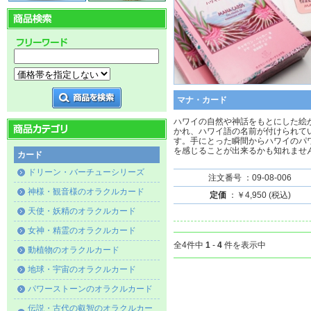
マナ・カード
ハワイの自然や神話をもとにした絵
かれ、ハワイ語の名前が付けられて
す。手にとった瞬間からハワイのパ
を感じることが出来るかも知れませ
カード
ドリーン・バーチューシリーズ
注文番号 ：09-08-006
神様・観音様のオラクルカード
定価
：￥4,950 (税込)
天使・妖精のオラクルカード
女神・精霊のオラクルカード
全4件中
1
-
4
件を表示中
動植物のオラクルカード
地球・宇宙のオラクルカード
パワーストーンのオラクルカード
伝説・古代の叡智のオラクルカー