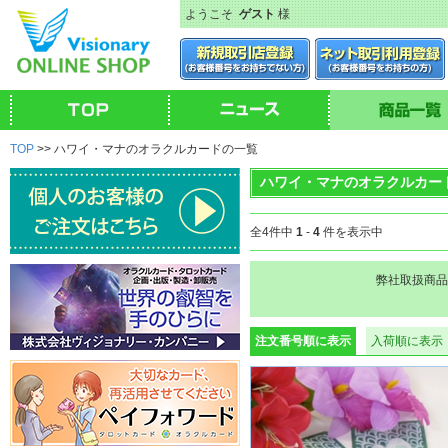
ようこそ
ゲスト
様
TOP
>> ハワイ・マナのオラクルカードの一覧
ハワイ・マナのオラクルカー
全4件中
1
-
4
件を表示中
弊社取扱商品
注文番号順に表示
入荷順に表示