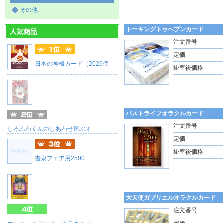
その他
トーキングトゥヘブンカード
注文番号
定価
日本の神様カード（2026価
掛率後価格
パストライフオラクルカード
注文番号
しろふわくんのしあわせ運ぶオ
定価
掛率後価格
書泉フェア用2500
大天使ガブリエルオラクルカード
注文番号