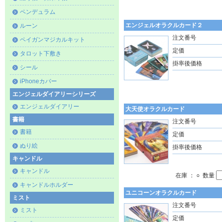
ペンデュラム
エンジェルオラクルカード２
ルーン
注文番号
ペイガンマジカルキット
定価
タロット下敷き
掛率後価格
シール
iPhoneカバー
エンジェルダイアリーシリーズ
エンジェルダイアリー
大天使オラクルカード
書籍
注文番号
書籍
定価
ぬり絵
掛率後価格
キャンドル
キャンドル
在庫 ： ○ 数量
キャンドルホルダー
ユニコーンオラクルカード
ミスト
注文番号
ミスト
定価