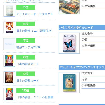
定価
エンジェルアンサーオラクル（
掛率後価格
オラクルカード・カタログ 6
バタフライオラクルカード
日本の神様 ミニ（25新価格
注文番号
定価
掛率後価格
書泉フェア用2000
日本の神託カード
エンジェルオブアバンダンスオラク
注文番号
定価
日本の密教カード
掛率後価格
日本の神託 ミニ（25新価格