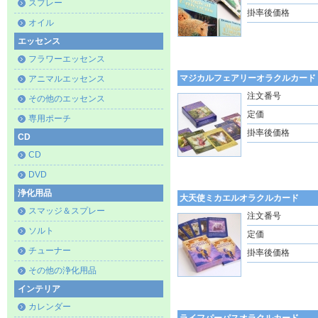
スプレー
掛率後価格
オイル
エッセンス
フラワーエッセンス
マジカルフェアリーオラクルカード
アニマルエッセンス
注文番号
その他のエッセンス
定価
専用ポーチ
掛率後価格
CD
CD
DVD
浄化用品
大天使ミカエルオラクルカード
スマッジ＆スプレー
注文番号
ソルト
定価
チューナー
掛率後価格
その他の浄化用品
インテリア
カレンダー