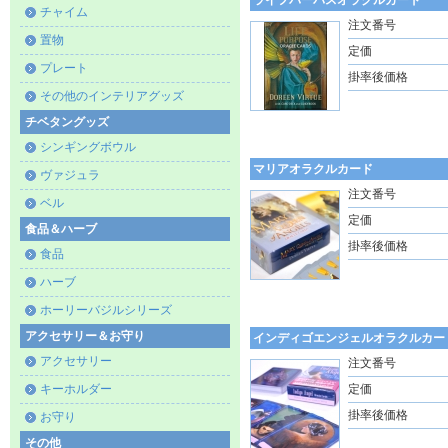
ライフパーパスオラクルカード
チャイム
注文番号
置物
定価
プレート
掛率後価格
その他のインテリアグッズ
チベタングッズ
シンギングボウル
マリアオラクルカード
ヴァジュラ
注文番号
ベル
定価
食品＆ハーブ
掛率後価格
食品
ハーブ
ホーリーバジルシリーズ
アクセサリー＆お守り
インディゴエンジェルオラクルカー
アクセサリー
注文番号
キーホルダー
定価
掛率後価格
お守り
その他