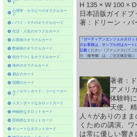
ド
H 135 × W 100 × D
心理学・セラピーのオラクルカー
日本語版ガイドブ
ド
著：ドリーン・バ
ハワイ・マナのオラクルカード
生活・人生のオラクルカード
『ガーディアンエンジェルタロット
占星術のオラクルカード
のお客様は、サンプル分はカート
数秘術のオラクルカード
記載
ください（ファックスにてご
※〈備考欄〉は、ご注文確定後に
自分でつくるオラクルカード
海外のオラクルカード
易占のカード
著者：
宿曜のカード
アメリ
ルノルマンカード・コーヒーカー
ド
体験時
スタンダードなタロットカード
天使、
神秘的なタロットカード
人々がありのまま
芸術的なタロットカード
くための講演、ワ
キュートなタロットカード
は常に優しい響き