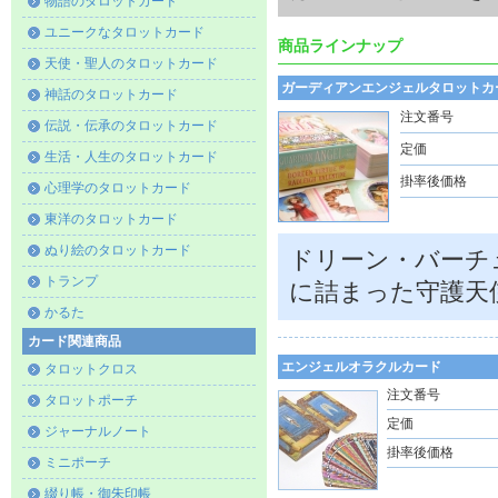
物語のタロットカード
ユニークなタロットカード
商品ラインナップ
天使・聖人のタロットカード
ガーディアンエンジェルタロットカ
神話のタロットカード
注文番号
伝説・伝承のタロットカード
定価
生活・人生のタロットカード
掛率後価格
心理学のタロットカード
東洋のタロットカード
ぬり絵のタロットカード
ドリーン・バーチ
トランプ
に詰まった守護天
かるた
カード関連商品
エンジェルオラクルカード
タロットクロス
注文番号
タロットポーチ
定価
ジャーナルノート
掛率後価格
ミニポーチ
綴り帳・御朱印帳