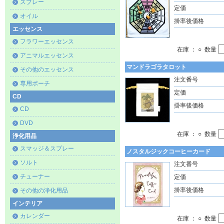
スプレー
定価
オイル
掛率後価格
エッセンス
フラワーエッセンス
在庫 ： ○ 数量
アニマルエッセンス
マンドラゴラタロット
その他のエッセンス
注文番号
専用ポーチ
定価
CD
掛率後価格
CD
DVD
在庫 ： ○ 数量
浄化用品
スマッジ＆スプレー
ノスタルジックコーヒーカード
ソルト
注文番号
チューナー
定価
掛率後価格
その他の浄化用品
インテリア
カレンダー
在庫 ： ○ 数量