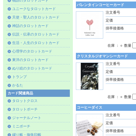
物語のタロットカード
バレンタインコーヒーカード
ユニークなタロットカード
注文番号
天使・聖人のタロットカード
定価
神話のタロットカード
掛率後価格
伝説・伝承のタロットカード
生活・人生のタロットカード
在庫 ： ○ 数量
心理学のタロットカード
クリスタルジオマンシーカード
東洋のタロットカード
注文番号
ぬり絵のタロットカード
定価
トランプ
掛率後価格
かるた
カード関連商品
在庫 ： ○ 数量
タロットクロス
コーヒーダイス
タロットポーチ
注文番号
ジャーナルノート
定価
ミニポーチ
掛率後価格
綴り帳・御朱印帳