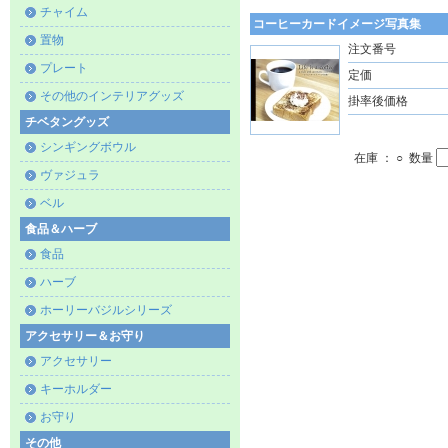
チャイム
コーヒーカードイメージ写真集
置物
注文番号
プレート
定価
その他のインテリアグッズ
掛率後価格
チベタングッズ
シンギングボウル
在庫 ： ○ 数量
ヴァジュラ
ベル
食品＆ハーブ
食品
ハーブ
ホーリーバジルシリーズ
アクセサリー＆お守り
アクセサリー
キーホルダー
お守り
その他