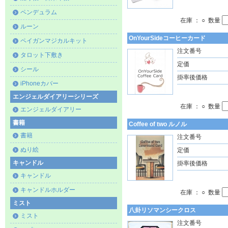
ペンデュラム
在庫 ： ○ 数量
ルーン
OnYourSideコーヒーカード
ペイガンマジカルキット
注文番号
タロット下敷き
定価
シール
掛率後価格
iPhoneカバー
エンジェルダイアリーシリーズ
在庫 ： ○ 数量
エンジェルダイアリー
書籍
Coffee of two ルノル
書籍
注文番号
ぬり絵
定価
キャンドル
掛率後価格
キャンドル
キャンドルホルダー
在庫 ： ○ 数量
ミスト
八卦リソマンシークロス
ミスト
注文番号