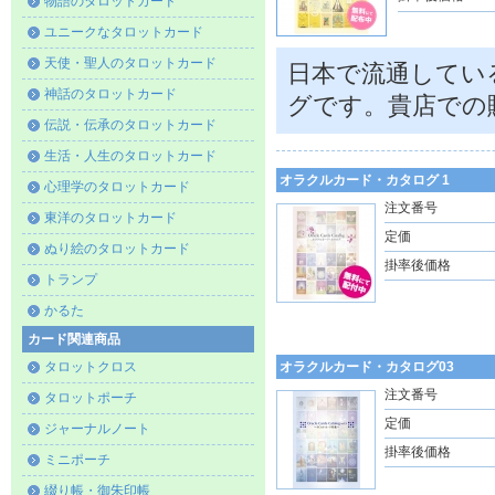
物語のタロットカード
ユニークなタロットカード
天使・聖人のタロットカード
日本で流通してい
神話のタロットカード
グです。貴店での
伝説・伝承のタロットカード
生活・人生のタロットカード
オラクルカード・カタログ 1
心理学のタロットカード
注文番号
東洋のタロットカード
定価
ぬり絵のタロットカード
掛率後価格
トランプ
かるた
カード関連商品
オラクルカード・カタログ03
タロットクロス
注文番号
タロットポーチ
定価
ジャーナルノート
掛率後価格
ミニポーチ
綴り帳・御朱印帳