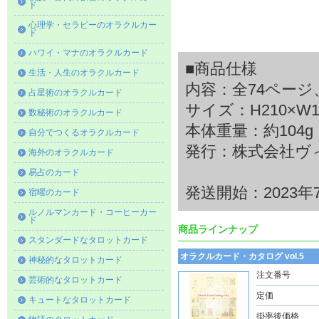
ド
心理学・セラピーのオラクルカー
ド
ハワイ・マナのオラクルカード
■商品仕様
生活・人生のオラクルカード
内容：全74ペー
占星術のオラクルカード
サイズ：H210×W14
数秘術のオラクルカード
本体重量：約104g
自分でつくるオラクルカード
発行：株式会社ヴ
海外のオラクルカード
易占のカード
発送開始：2023年
宿曜のカード
ルノルマンカード・コーヒーカー
ド
商品ラインナップ
スタンダードなタロットカード
オラクルカード・カタログ vol.5
神秘的なタロットカード
注文番号
芸術的なタロットカード
定価
キュートなタロットカード
掛率後価格