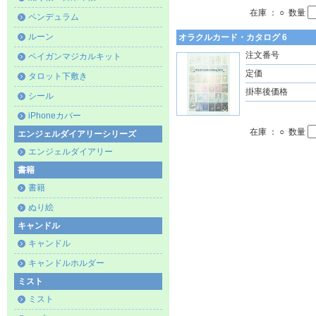
在庫 ： ○ 数量
ペンデュラム
ルーン
オラクルカード・カタログ 6
注文番号
ペイガンマジカルキット
定価
タロット下敷き
掛率後価格
シール
iPhoneカバー
在庫 ： ○ 数量
エンジェルダイアリーシリーズ
エンジェルダイアリー
書籍
書籍
ぬり絵
キャンドル
キャンドル
キャンドルホルダー
ミスト
ミスト