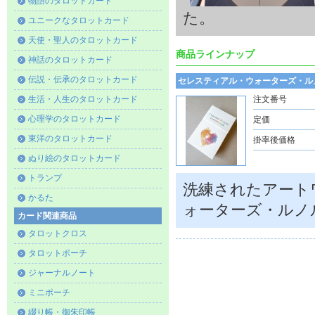
物語のタロットカード
た。
ユニークなタロットカード
天使・聖人のタロットカード
商品ラインナップ
神話のタロットカード
伝説・伝承のタロットカード
セレスティアル・ウォーターズ・ル
生活・人生のタロットカード
注文番号
心理学のタロットカード
定価
東洋のタロットカード
掛率後価格
ぬり絵のタロットカード
トランプ
洗練されたアート
かるた
ォーターズ・ルノ
カード関連商品
タロットクロス
タロットポーチ
ジャーナルノート
ミニポーチ
綴り帳・御朱印帳