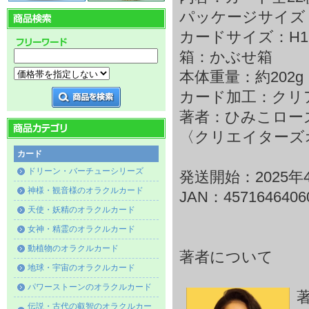
パッケージサイズ：H1
カードサイズ：H126
箱：かぶせ箱
本体重量：約202g
カード加工：クリ
著者：ひみこローズ H
〈クリエイターズ
カード
ドリーン・バーチューシリーズ
発送開始：2025年
神様・観音様のオラクルカード
JAN：4571646406
天使・妖精のオラクルカード
女神・精霊のオラクルカード
動植物のオラクルカード
著者について
地球・宇宙のオラクルカード
パワーストーンのオラクルカード
著
伝説・古代の叡智のオラクルカー