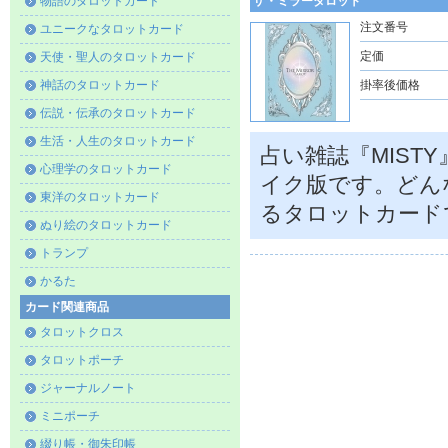
物語のタロットカード
ザ・ミラータロット
注文番号
ユニークなタロットカード
定価
天使・聖人のタロットカード
神話のタロットカード
掛率後価格
伝説・伝承のタロットカード
生活・人生のタロットカード
占い雑誌『MIS
心理学のタロットカード
イク版です。どん
東洋のタロットカード
るタロットカード
ぬり絵のタロットカード
トランプ
かるた
カード関連商品
タロットクロス
タロットポーチ
ジャーナルノート
ミニポーチ
綴り帳・御朱印帳