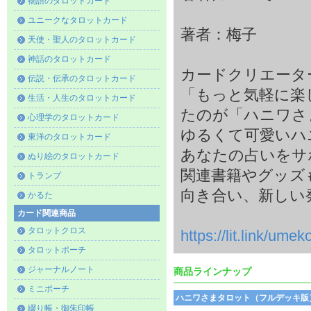
物語のタロットカード
ユニークなタロットカード
著者：梅子
天使・聖人のタロットカード
神話のタロットカード
カードクリエータ
伝説・伝承のタロットカード
「もっと気軽に楽
生活・人生のタロットカード
たのが「ハニワさ
心理学のタロットカード
ゆるくて可愛いハ
東洋のタロットカード
あなたの占いをサ
ぬり絵のタロットカード
関連書籍やグッズ
トランプ
向き合い、新しい
かるた
カード関連商品
タロットクロス
https://lit.link/ume
タロットポーチ
ジャーナルノート
商品ラインナップ
ミニポーチ
ハニワさまタロット（フルデッキ版
綴り帳・御朱印帳