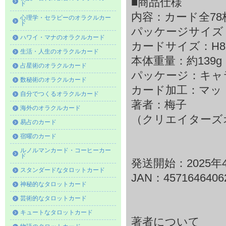
■商品仕様
ド
内容：カード全7
心理学・セラピーのオラクルカー
ド
パッケージサイズ：H9
ハワイ・マナのオラクルカード
カードサイズ：H89×
生活・人生のオラクルカード
本体重量：約139g
占星術のオラクルカード
パッケージ：キャ
数秘術のオラクルカード
カード加工：マッ
自分でつくるオラクルカード
著者：梅子
海外のオラクルカード
（クリエイターズ
易占のカード
宿曜のカード
ルノルマンカード・コーヒーカー
ド
発送開始：2025年
スタンダードなタロットカード
JAN：4571646406
神秘的なタロットカード
芸術的なタロットカード
キュートなタロットカード
著者について