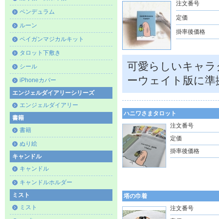
注文番号
ペンデュラム
定価
ルーン
掛率後価格
ペイガンマジカルキット
タロット下敷き
可愛らしいキャラ
シール
ーウェイト版に準
iPhoneカバー
エンジェルダイアリーシリーズ
エンジェルダイアリー
ハニワさまタロット
書籍
注文番号
書籍
定価
ぬり絵
掛率後価格
キャンドル
キャンドル
キャンドルホルダー
ミスト
塔の巾着
ミスト
注文番号