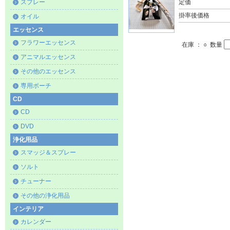
スプレー
定価
掛率後価格
オイル
エッセンス
フラワーエッセンス
在庫 ： ○ 数量
アニマルエッセンス
その他のエッセンス
専用ポーチ
CD
CD
DVD
浄化用品
スマッジ＆スプレー
ソルト
チューナー
その他の浄化用品
インテリア
カレンダー