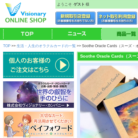
ようこそ
ゲスト
様
TOP
>>
生活・人生のオラクルカードの一覧
>> Soothe Oracle Cards（ス
Soothe Oracle Card