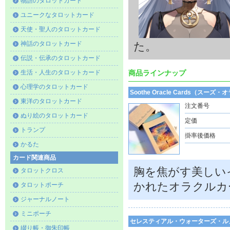
物語のタロットカード
ユニークなタロットカード
天使・聖人のタロットカード
神話のタロットカード
た。
伝説・伝承のタロットカード
生活・人生のタロットカード
商品ラインナップ
心理学のタロットカード
Soothe Oracle Cards（スー
東洋のタロットカード
注文番号
ぬり絵のタロットカード
定価
トランプ
掛率後価格
かるた
カード関連商品
胸を焦がす美しい
タロットクロス
かれたオラクルカ
タロットポーチ
ジャーナルノート
ミニポーチ
セレスティアル・ウォーターズ・ル
綴り帳・御朱印帳