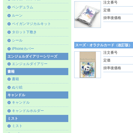
注文番号
ペンデュラム
定価
ルーン
掛率後価格
ペイガンマジカルキット
タロット下敷き
シール
スーズ・オラクルカード（改訂版）
iPhoneカバー
注文番号
エンジェルダイアリーシリーズ
定価
エンジェルダイアリー
掛率後価格
書籍
書籍
ぬり絵
キャンドル
キャンドル
キャンドルホルダー
ミスト
ミスト