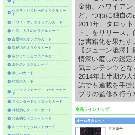
ド
金術、ハワイアン
心理学・セラピーのオラクルカー
ド
ど、つねに独自の
ハワイ・マナのオラクルカード
2011年、タロ
生活・人生のオラクルカード
ト」をリリース。
占星術のオラクルカード
は書籍化を果たす
数秘術のオラクルカード
【ジューン澁澤】
自分でつくるオラクルカード
情深い癒しの鑑定
海外のオラクルカード
気コンテンツとな
易占のカード
2014年上半期の
宿曜のカード
誌でも連載を手掛
ルノルマンカード・コーヒーカー
プリの監修を行う
ド
スタンダードなタロットカード
商品ラインナップ
神秘的なタロットカード
芸術的なタロットカード
オーロラタロット
キュートなタロットカード
注文番号