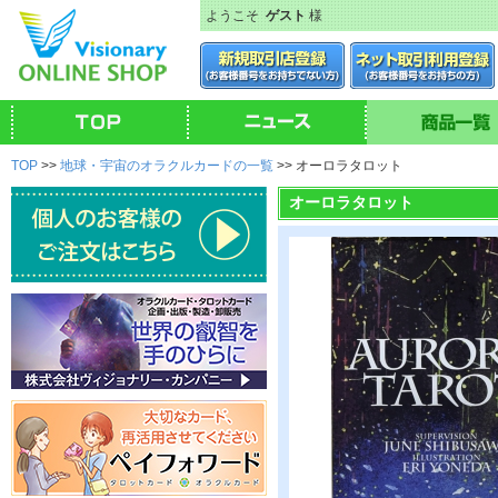
ようこそ
ゲスト
様
TOP
>>
地球・宇宙のオラクルカードの一覧
>> オーロラタロット
オーロラタロット