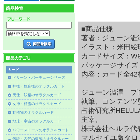
■商品仕様
著者：ジューン澁
イラスト：米田絵
カードサイズ：W90×
パッケージサイズ：W9
カード
内容：カード全42
ドリーン・バーチューシリーズ
神様・観音様のオラクルカード
ジューン澁澤 プ
天使・妖精のオラクルカード
執筆、コンテンツ
女神・精霊のオラクルカード
占術研究所HEL
動植物のオラクルカード
主宰。
地球・宇宙のオラクルカード
株式会社ヘルラ代
パワーストーンのオラクルカード
マルセイユ版タロ
伝説・古代の叡智のオラクルカー