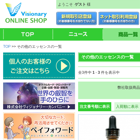
ようこそ
ゲスト
様
TOP
>> その他のエッセンスの一覧
その他のエッセンスの一覧
全3件中
1
-
3
件を表示中
弊社取扱商品
注文番号順に表示
入荷順に表示