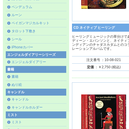
ペンデュラム
ルーン
ペイガンマジカルキット
CD ネイティブ ヒーリング
タロット下敷き
ヒーリングミュージックの草分けで
シール
ディーン・エバンソンと、ネイティ
ンディアンのチャダスカダムとのコ
iPhoneカバー
レーションアルバムです。
エンジェルダイアリーシリーズ
注文番号 ：10-08-021
エンジェルダイアリー
定価
：￥2,750 (税込)
書籍
書籍
ぬり絵
キャンドル
キャンドル
キャンドルホルダー
ミスト
ミスト