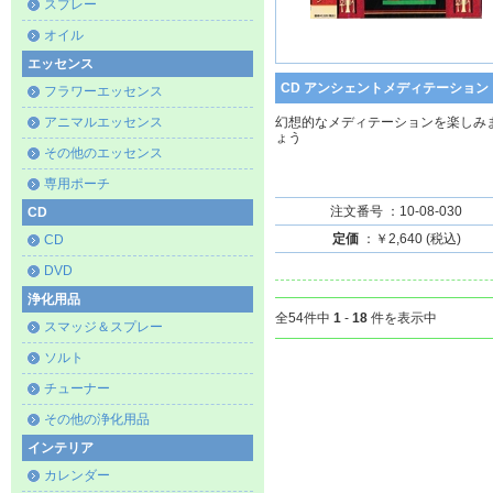
スプレー
オイル
エッセンス
CD アンシェントメディテーション
フラワーエッセンス
アニマルエッセンス
幻想的なメディテーションを楽しみ
ょう
その他のエッセンス
専用ポーチ
注文番号 ：10-08-030
CD
定価
：￥2,640 (税込)
CD
DVD
浄化用品
全54件中
1
-
18
件を表示中
スマッジ＆スプレー
ソルト
チューナー
その他の浄化用品
インテリア
カレンダー