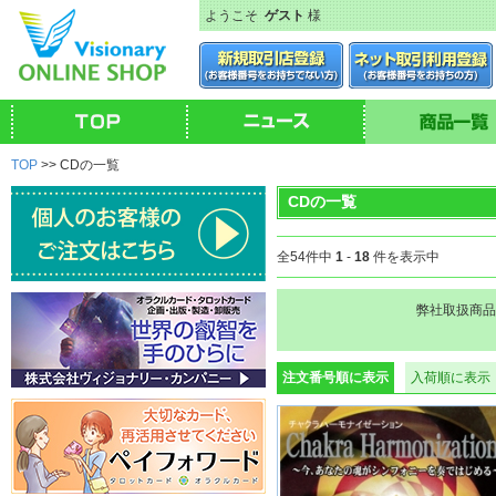
ようこそ
ゲスト
様
TOP
>> CDの一覧
CDの一覧
全54件中
1
-
18
件を表示中
弊社取扱商品
注文番号順に表示
入荷順に表示