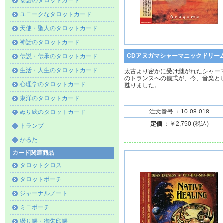
物語のタロットカード
ユニークなタロットカード
天使・聖人のタロットカード
神話のタロットカード
CDアヌガマシャーマニックドリー
伝説・伝承のタロットカード
生活・人生のタロットカード
太古より密かに受け継がれたシャー
のトランスへの儀式が、今、音楽と
心理学のタロットカード
甦りました。
東洋のタロットカード
注文番号 ：10-08-018
ぬり絵のタロットカード
定価
：￥2,750 (税込)
トランプ
かるた
カード関連商品
タロットクロス
タロットポーチ
ジャーナルノート
ミニポーチ
綴り帳・御朱印帳