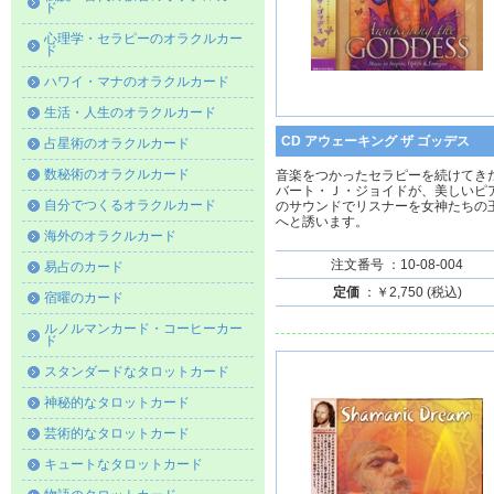
ド
心理学・セラピーのオラクルカー
ド
ハワイ・マナのオラクルカード
生活・人生のオラクルカード
CD アウェーキング ザ ゴッデス
占星術のオラクルカード
数秘術のオラクルカード
音楽をつかったセラピーを続けてき
バート・Ｊ・ジョイドが、美しいピ
自分でつくるオラクルカード
のサウンドでリスナーを女神たちの
へと誘います。
海外のオラクルカード
注文番号 ：10-08-004
易占のカード
定価
：￥2,750 (税込)
宿曜のカード
ルノルマンカード・コーヒーカー
ド
スタンダードなタロットカード
神秘的なタロットカード
芸術的なタロットカード
キュートなタロットカード