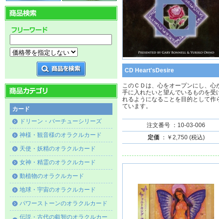
CD Heart'sDesire
このＣＤは、心をオープンにし、心
手に入れたいと望んでいるものを受
れるようになることを目的として作
ています。
カード
ドリーン・バーチューシリーズ
注文番号 ：10-03-006
神様・観音様のオラクルカード
定価
：￥2,750 (税込)
天使・妖精のオラクルカード
女神・精霊のオラクルカード
動植物のオラクルカード
地球・宇宙のオラクルカード
パワーストーンのオラクルカード
伝説・古代の叡智のオラクルカー