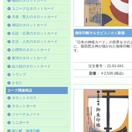
物語のタロットカード
ユニークなタロットカード
天使・聖人のタロットカード
神話のタロットカード
御朱印帳サルタビコノカミ新価
伝説・伝承のタロットカード
生活・人生のタロットカード
『日本の神様カード』の世界をその
に、猿田毘古神が描かれた御朱印帳
心理学のタロットカード
す。
東洋のタロットカード
注文番号 ：21-01-041
ぬり絵のタロットカード
定価
：￥2,530 (税込)
トランプ
かるた
カード関連商品
タロットクロス
タロットポーチ
ジャーナルノート
ミニポーチ
綴り帳・御朱印帳