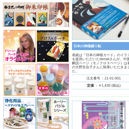
日本の神様綴り帖
表紙は『日本の神様カード』のイラ
を提供いただいたdenaliさんが、中
解説ページ（モノクロ３ページ）は
の大野百合子さんに執筆いただきま
た。
注文番号 ：21-01-001
定価
：￥1,430 (税込)