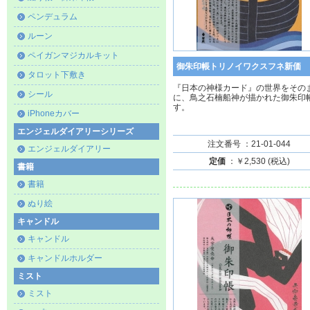
ペンデュラム
ルーン
ペイガンマジカルキット
御朱印帳トリノイワクスフネ新価
タロット下敷き
『日本の神様カード』の世界をその
シール
に、鳥之石楠船神が描かれた御朱印
す。
iPhoneカバー
エンジェルダイアリーシリーズ
注文番号 ：21-01-044
エンジェルダイアリー
定価
：￥2,530 (税込)
書籍
書籍
ぬり絵
キャンドル
キャンドル
キャンドルホルダー
ミスト
ミスト