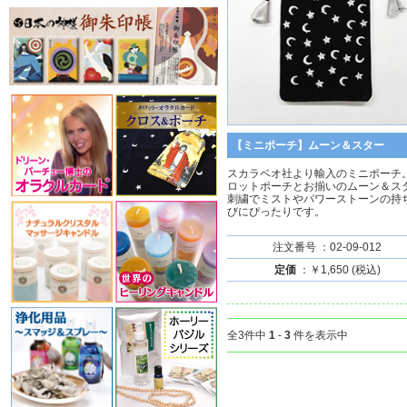
【ミニポーチ】ムーン＆スター
スカラベオ社より輸入のミニポーチ
ロットポーチとお揃いのムーン＆ス
刺繍でミストやパワーストーンの持
びにぴったりです。
注文番号 ：02-09-012
定価
：￥1,650 (税込)
全3件中
1
-
3
件を表示中