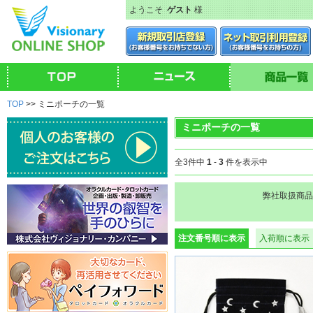
ようこそ
ゲスト
様
TOP
>> ミニポーチの一覧
ミニポーチの一覧
全3件中
1
-
3
件を表示中
弊社取扱商品
注文番号順に表示
入荷順に表示