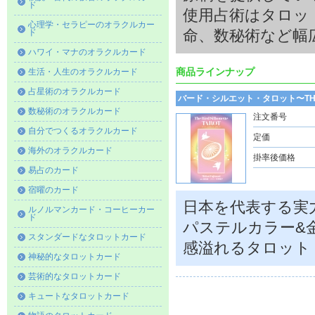
ド
使用占術はタロッ
心理学・セラピーのオラクルカー
ド
命、数秘術など幅
ハワイ・マナのオラクルカード
商品ラインナップ
生活・人生のオラクルカード
占星術のオラクルカード
バード・シルエット・タロット〜THE BI
数秘術のオラクルカード
注文番号
自分でつくるオラクルカード
定価
海外のオラクルカード
掛率後価格
易占のカード
宿曜のカード
日本を代表する実
ルノルマンカード・コーヒーカー
ド
パステルカラー&
スタンダードなタロットカード
感溢れるタロット
神秘的なタロットカード
芸術的なタロットカード
キュートなタロットカード