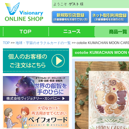
ようこそ
ゲスト
様
TOP
>>
地球・宇宙のオラクルカードの一覧
>> cotolie KUMACHAN MO
cotolie KUMACHAN 