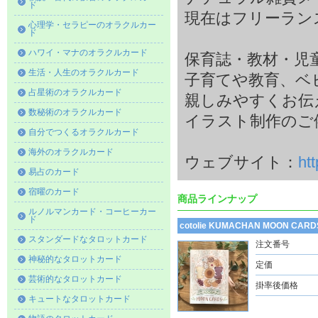
ド
現在はフリーラン
心理学・セラピーのオラクルカー
ド
ハワイ・マナのオラクルカード
保育誌・教材・児
生活・人生のオラクルカード
子育てや教育、ベ
占星術のオラクルカード
親しみやすくお伝
数秘術のオラクルカード
イラスト制作のご
自分でつくるオラクルカード
海外のオラクルカード
ウェブサイト：
ht
易占のカード
宿曜のカード
商品ラインナップ
ルノルマンカード・コーヒーカー
ド
cotolie KUMACHAN MOON
スタンダードなタロットカード
注文番号
神秘的なタロットカード
定価
芸術的なタロットカード
掛率後価格
キュートなタロットカード