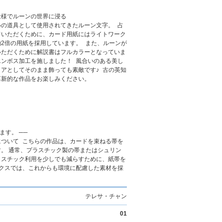
仕様でルーンの世界に浸る
いの道具として使用されてきたルーン文字。 占
ていただくために、カード用紙にはライトワーク
2倍の用紙を採用しています。 また、ルーンが
いただくために解説書はフルカラーとなっていま
エンボス加工を施しました！ 風合いのある美し
アとしてそのまま飾っても素敵です♪ 古の英知
革新的な作品をお楽しみください。
ます。 ──
について こちらの作品は、カードを束ねる帯を
。 通常、プラスチック製の帯またはシュリン
ラスチック利用を少しでも減らすために、紙帯を
ークスでは、これからも環境に配慮した素材を採
テレサ・チャン
01