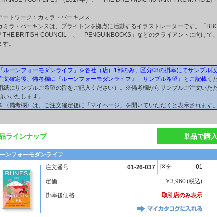
CHANGE YOUR LIFE』（2017年）、『THE DREAMDICTIONARY FROM A 
アートワーク：カミラ・パーキンス
カミラ・パーキンスは、ブライトンを拠点に活動するイラストレーターです。「BBC GOO
「THE BRITISH COUNCIL」、「PENGUINBOOKS」などのクライアント
ます。
『ルーンフォーモダンライフ』を各社（店）1部のみ、区分08の掛率にてサンプル
注文確定後、備考欄に『ルーンフォーモダンライフ』 サンプル希望』とご記載
く
用紙にサンプルご希望の旨をご記入ください）。※備考欄からサンプルご注文いた
願いいたします。
※〈備考欄〉は、ご注文確定後に「マイページ」を開いていただくと表示されます
品ラインナップ
単品で購
ーンフォーモダンライフ
区分
01
注文番号
01-26-037
定価
￥3,960 (税込)
掛率後価格
取引店のみ表示