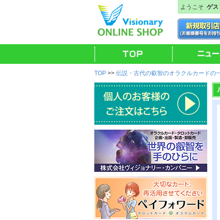
ようこそ
ゲス
TOP
>>
伝説・古代の叡智のオラクルカードの