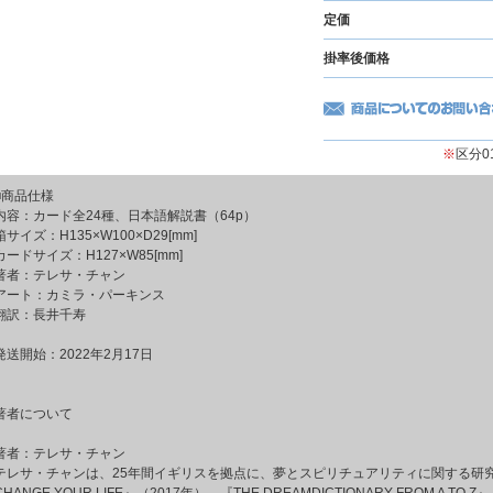
定価
掛率後価格
※
区分
■商品仕様
内容：カード全24種、日本語解説書（64p）
箱サイズ：H135×W100×D29[mm]
カードサイズ：H127×W85[mm]
著者：テレサ・チャン
アート：カミラ・パーキンス
翻訳：長井千寿
発送開始：2022年2月17日
著者について
著者：テレサ・チャン
テレサ・チャンは、25年間イギリスを拠点に、夢とスピリチュアリティに関する研究と執