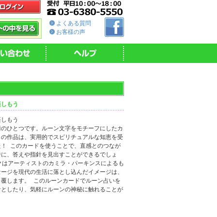
よくある質問
お客様の声
楽しもう
楽しもう
術のひとつです。ルーン文字をモチーフにしたカ
らの作品は、実用的でスピリチュアルな知恵を受
た！ このカードを使うことで、直感とのつなが
中に、答えや指針を見出すことができるでしょ
クはアーティストのカミラ・パーキンスによるも
セージを現代の生活に落とし込んだイメージは、
く覆します。 このルーンカードでルーン占いを
針としたり、気軽にルーンの神秘に触れることが