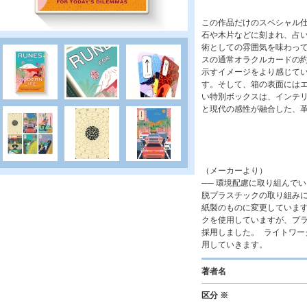
この作品だけのスペシャル
石や木片などに刻まれ、占
術としての雰囲気を味わっ
スの通常オラクルカードの約
示すイメージをより感じて
す。そして、箱の表面には
い特別ボックスは、インテリ
と現代の感性が融合した、
（メーカーより）
── 環境配慮に取り組んでい
脱プラスチックの取り組み
紙製のものに変更しています
クを使用していますが、プ
採用しました。 ライトワ
用していきます。
著者名
区分 ※