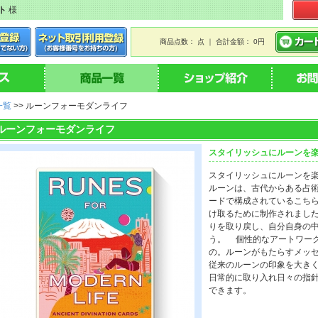
ト
様
商品点数： 点 ｜ 合計金額： 0円
一覧
>> ルーンフォーモダンライフ
ルーンフォーモダンライフ
スタイリッシュにルーンを
スタイリッシュにルーンを
ルーンは、古代からある占
ードで構成されているこち
け取るために制作されまし
りを取り戻し、自分自身の
う。 個性的なアートワー
の。ルーンがもたらすメッ
従来のルーンの印象を大き
日常的に取り入れ日々の指
できます。