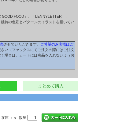
TO Z』（2019年）などの著書があります。
D FOOD」、「LENNYLETTER」、
に向けて、独特の色彩とパターンのイラストを描いてい
販売
させていただきます。
ご希望のお客様はご
ださい（ファックスにてご注文の際にはご注文
だく場合は、カートには商品を入れないようお
。
入
まとめて購入
在庫 ： ○ 数量