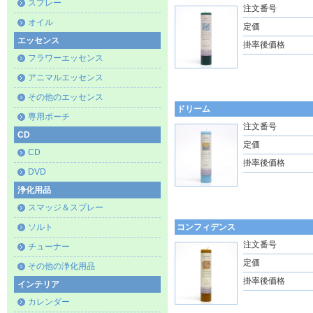
スプレー
注文番号
オイル
定価
エッセンス
掛率後価格
フラワーエッセンス
アニマルエッセンス
その他のエッセンス
ドリーム
専用ポーチ
注文番号
CD
定価
CD
掛率後価格
DVD
浄化用品
スマッジ＆スプレー
ソルト
コンフィデンス
注文番号
チューナー
定価
その他の浄化用品
掛率後価格
インテリア
カレンダー