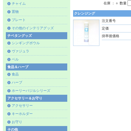
在庫 ： ○ 数量
チャイム
置物
クレンジング
プレート
注文番号
その他のインテリアグッズ
定価
チベタングッズ
掛率後価格
シンギングボウル
ヴァジュラ
ベル
食品＆ハーブ
食品
ハーブ
ホーリーバジルシリーズ
アクセサリー＆お守り
アクセサリー
キーホルダー
お守り
その他