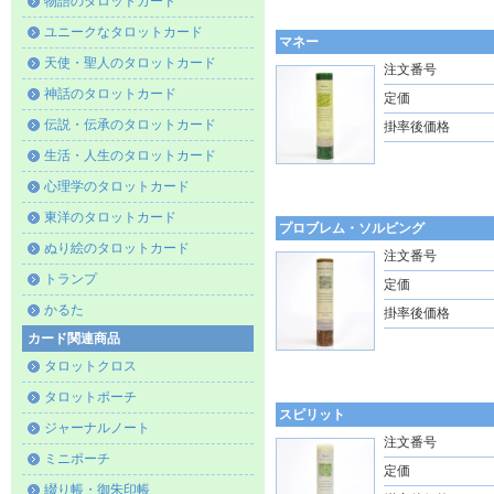
物語のタロットカード
ユニークなタロットカード
マネー
天使・聖人のタロットカード
注文番号
神話のタロットカード
定価
伝説・伝承のタロットカード
掛率後価格
生活・人生のタロットカード
心理学のタロットカード
東洋のタロットカード
プロブレム・ソルビング
ぬり絵のタロットカード
注文番号
トランプ
定価
かるた
掛率後価格
カード関連商品
タロットクロス
タロットポーチ
スピリット
ジャーナルノート
注文番号
ミニポーチ
定価
綴り帳・御朱印帳