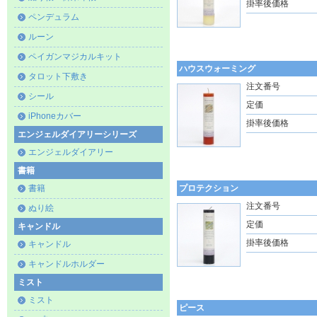
掛率後価格
ペンデュラム
ルーン
ペイガンマジカルキット
ハウスウォーミング
タロット下敷き
注文番号
シール
定価
iPhoneカバー
掛率後価格
エンジェルダイアリーシリーズ
エンジェルダイアリー
書籍
書籍
プロテクション
注文番号
ぬり絵
定価
キャンドル
掛率後価格
キャンドル
キャンドルホルダー
ミスト
ミスト
ピース