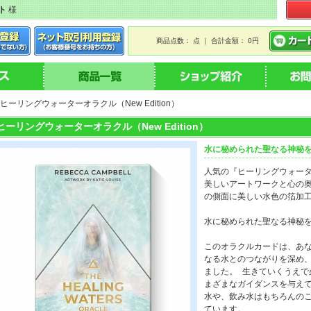
ト
様
商品点数： 点 ｜ 合計金額： 0円
 ヒーリングウォーターオラクル（New Edition）
ヒーリングウォーターオラクル（New Edition）
水に秘められた聖なる神秘
人気の『ヒーリングウォー
美しいアートワークと心の
の側面に美しい水色の箔加
水に秘められた聖なる神秘
このオラクルカードは、あ
なる水とのつながりを深め
ました。 生きていくうえ
まざまなガイダンスを与え
水や、飲み水はもちろんの
ています。