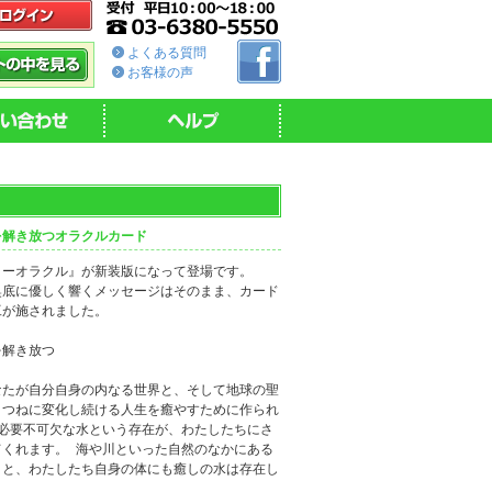
よくある質問
お客様の声
を解き放つオラクルカード
ターオラクル』が新装版になって登場です。
奥底に優しく響くメッセージはそのまま、カード
工が施されました。
を解き放つ
なたが自分自身の内なる世界と、そして地球の聖
、つねに変化し続ける人生を癒やすために作られ
で必要不可欠な水という存在が、わたしたちにさ
てくれます。 海や川といった自然のなかにある
こと、わたしたち自身の体にも癒しの水は存在し