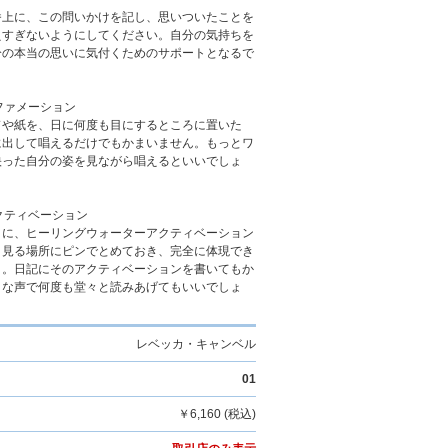
番上に、この問いかけを記し、思いついたことを
えすぎないようにしてください。自分の気持ちを
分の本当の思いに気付くためのサポートとなるで
アファメーション
ドや紙を、日に何度も目にするところに置いた
に出して唱えるだけでもかまいません。もっとワ
映った自分の姿を見ながら唱えるといいでしょ
クティベーション
うに、ヒーリングウォーターアクティベーション
く見る場所にピンでとめておき、完全に体現でき
う。日記にそのアクティベーションを書いてもか
きな声で何度も堂々と読みあげてもいいでしょ
レベッカ・キャンベル
01
￥6,160 (税込)