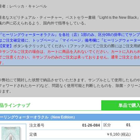
著者：レベッカ・キャンベル
著名なスピリチュアル・ティーチャー。ベストセラー書籍『Light is the New Black』、
魂の声に応えられるよう、国内外で指導をしている。
『ヒーリングウォーターオラクル』を各社（店）1部のみ、区分08の掛率にてサン
はご注文確定後に、トップページ→「マイページ」備考欄に『ヒーリングウォータ
【変更】
ボタンをクリックしてください（ファックスにてご注文の際にはご注文用
※サンプルご注文の場合は、カートに商品を入れないでください。カートに入れら
でご注意ください。※サンプルのみのご注文は承っておりません。通常ご注文と合
す。
※弊社にて開封した状態で納品させていただきます。サンプルとして使用したものや
フォワードされたカード)など、問題なく使用可能と判断したものを、除菌・クリー
ります。
品ラインナップ
単品で購
ーリングウォーターオラクル（New Edition）
区分
01
注文番号
01-26-084
定価
￥6,160 (税込)