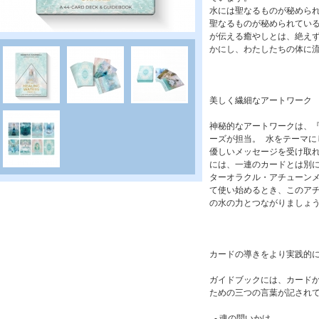
水には聖なるものが秘めら
聖なるものが秘められてい
が伝える癒やしとは、絶え
かにし、わたしたちの体に
美しく繊細なアートワーク
神秘的なアートワークは、
ーズが担当。 水をテーマ
優しいメッセージを受け取
には、一連のカードとは別に
ターオラクル・アチューン
て使い始めるとき、このア
の水の力とつながりましょ
カードの導きをより実践的
ガイドブックには、カード
ための三つの言葉が記され
- 魂の問いかけ