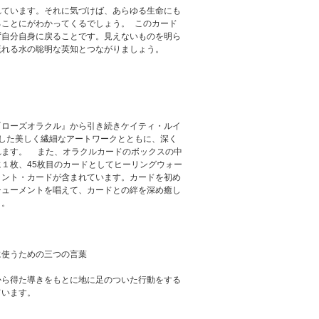
れています。それに気づけば、あらゆる生命にも
ることにがわかってくるでしょう。 このカード
ず自分自身に戻ることです。見えないものを明ら
流れる水の聡明な英知とつながりましょう。
『ローズオラクル』から引き続きケイティ・ルイ
にした美しく繊細なアートワークとともに、深く
れます。 また、オラクルカードのボックスの中
１枚、45枚目のカードとしてヒーリングウォー
メント・カードが含まれています。カードを初め
チューメントを唱えて、カードとの絆を深め癒し
う。
に使うための三つの言葉
から得た導きをもとに地に足のついた行動をする
ています。