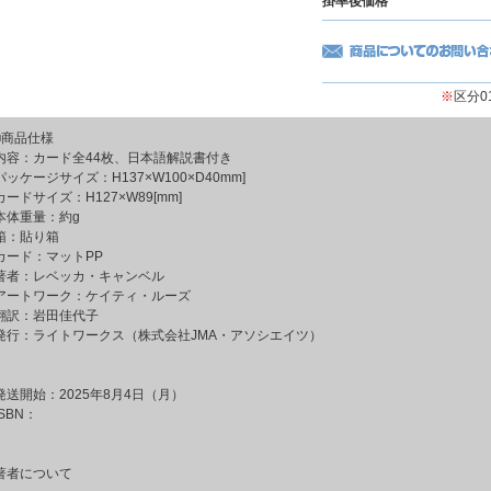
掛率後価格
※
区分
■商品仕様
内容：カード全44枚、日本語解説書付き
パッケージサイズ：H137×W100×D40mm]
カードサイズ：H127×W89[mm]
本体重量：約g
箱：貼り箱
カード：マットPP
著者：レベッカ・キャンベル
アートワーク：ケイティ・ルーズ
翻訳：岩田佳代子
発行：ライトワークス（株式会社JMA・アソシエイツ）
発送開始：2025年8月4日（月）
ISBN：
著者について