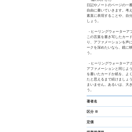
日記やノートのページの一
自由に書いていきます。考
素直に表現することや、自
しょう。
- ヒーリングウォーター
この言葉を書き写したカー
り、アファメーションを声
ークを深めたいなら、鏡に
う。
- ヒーリングウォーターア
アファメーションと同じよ
を書いたカードか紙を、よ
たと思えるまで続けましょ
まいません。あるいは、大
う。
著者名
区分 ※
定価