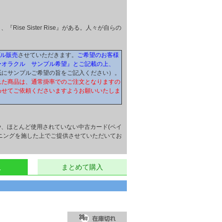
『Rise Sister Rise』がある。人々が自らの
プル販売
させていただきます。
ご希望のお客様
ーオラクル サンプル希望』とご記載の上、
紙にサンプルご希望の旨をご記入ください）。
れた商品は、通常掛率でのご注文となりますの
わせてご依頼くださいますようお願いいたしま
、ほとんど使用されていない中古カード(ペイ
ニングを施した上でご提供させていただいてお
入
まとめて購入