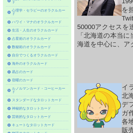
1
ド
を
心理学・セラピーのオラクルカー
ド
Tw
ハワイ・マナのオラクルカード
50000アクセス
生活・人生のオラクルカード
「北海道の本当に
占星術のオラクルカード
海道を中心に、ア
数秘術のオラクルカード
自分でつくるオラクルカード
海外のオラクルカード
易占のカード
宿曜のカード
イ
ルノルマンカード・コーヒーカー
ド
北
スタンダードなタロットカード
デ
神秘的なタロットカード
ガ
芸術的なタロットカード
各
キュートなタロットカード
販