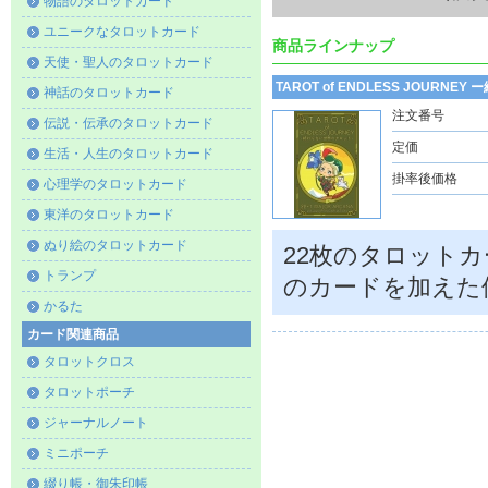
物語のタロットカード
ユニークなタロットカード
商品ラインナップ
天使・聖人のタロットカード
TAROT of ENDLESS JOUR
神話のタロットカード
注文番号
伝説・伝承のタロットカード
定価
生活・人生のタロットカード
掛率後価格
心理学のタロットカード
東洋のタロットカード
ぬり絵のタロットカード
22枚のタロットカー
トランプ
のカードを加えた
かるた
カード関連商品
タロットクロス
タロットポーチ
ジャーナルノート
ミニポーチ
綴り帳・御朱印帳