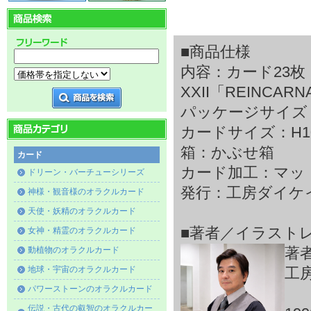
■商品仕様
内容：カード23枚
XXII「REINCA
パッケージサイズ：H1
カードサイズ：H105
箱：かぶせ箱
カード
カード加工：マッ
ドリーン・バーチューシリーズ
発行：工房ダイケ
神様・観音様のオラクルカード
天使・妖精のオラクルカード
■著者／イラスト
女神・精霊のオラクルカード
動植物のオラクルカード
著
地球・宇宙のオラクルカード
工
パワーストーンのオラクルカード
伝説・古代の叡智のオラクルカー