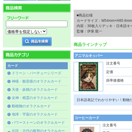
■商品仕様
カードサイズ：W54mm×H85.6m
内容：36枚入りデッキ・日本語キ
監修：伊泉 龍一
商品ラインナップ
アニマルキッパー
注文番号
カード
定価
ドリーン・バーチューシリーズ
掛率後価格
神様・観音様のオラクルカード
天使・妖精のオラクルカード
女神・精霊のオラクルカード
日本語表記でわかりやすい！動物
動植物のオラクルカード
地球・宇宙のオラクルカード
コーヒーカード
パワーストーンのオラクルカード
注文番号
伝説・古代の叡智のオラクルカー