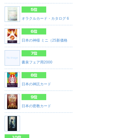
オラクルカード・カタログ 6
日本の神様 ミニ（25新価格
書泉フェア用2000
日本の神託カード
日本の密教カード