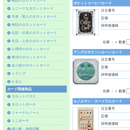
物語のタロットカード
ポケットコーヒーカード
ユニークなタロットカード
注文番号
天使・聖人のタロットカード
定価
神話のタロットカード
掛率後価格
伝説・伝承のタロットカード
生活・人生のタロットカード
在庫 ： ○ 数量
心理学のタロットカード
アングロサクソンルーンカード
東洋のタロットカード
注文番号
ぬり絵のタロットカード
定価
トランプ
掛率後価格
かるた
カード関連商品
在庫 ： ○ 数量
タロットクロス
ルノルマン・ヌーメラルカード
タロットポーチ
注文番号
ジャーナルノート
定価
ミニポーチ
掛率後価格
綴り帳・御朱印帳