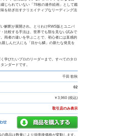
綴じられていない「78枚の連作絵画」として鑑
意味を紡ぎ出すクリエイティブなリーディング法
い解釈が展開され、とりわけRWS版とユニバ
析・比較する手法は、世界でも類を見ない試みで
す。両者の違いを学ぶことで、初心者には直感的
れ親しんだ人にも「目から鱗」の新たな発見を
深く学びたいプロのリーダーまで。すべてのタロ
スタンダードです。
千田 歌秋
02
￥3,960 (税込)
取引店のみ表示
01の商品は数量により掛率後価格が変動します。