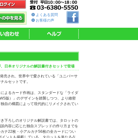
よくある質問
お客様の声
が、日本オリジナルの解説書付きセットで登場
eoから発売され、世界中で愛されている「ユニバーサ
ジナルセットです。
スによるカード作画は、スタンダードな「ライダ
WS版）」のデザインを踏襲しつつ、より緻密
、独自の構図によって現代的にリメイクされてい
書き下ろしのオリジナル解説書では、タロットの
相談内容に応じた独自スプレッドの作り方までを
カナ22枚・小アルカナ56枚の全カードについ
ポイントも掲載している。タロットを単なる占