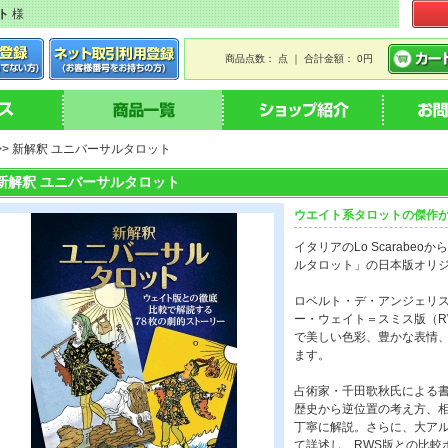
ト
様
商品点数： 点 ｜ 合計金額： 0円
>> 新解釈 ユニバーサルタロット
新解釈 ユニバーサルタロット
ウエイト系タロットの傑作
イタリアのLo Scarab
ルタロット」の日本版オリ
ロベルト・デ・アンジェリ
ー・ウェイト＝スミス版（R
で美しい色彩、豊かな表情
ます。
占術家・千田歌秋氏による
歴史から逆位置の考え方、
丁寧に解説。さらに、大アル
て詳述し、RWS版との比較