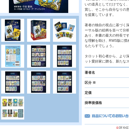
いの道具としてだけでなく、
賞し、そこから自分なりの
を提案しています。
著者の独自の視点に基づく深
ーサル版の絵柄を並べて分
あり、本書の最大の特長で
な理解を助け、RWS版に慣
もたらすでしょう。
タロット初心者から、より
ット愛好家に贈る、新たな
著者名
区分 ※
定価
掛率後価格
※
区分