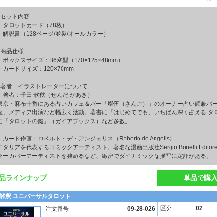
■セット内容
・タロットカード（78枚）
・解説書（128ページ/並製/オールカラー）
■商品仕様
・ボックスサイズ：B6変型（170×125×48mm）
・カードサイズ：120×70mm
■著者・イラストレーターについて
・著者：千田 歌秋（せんだ かあき）
東京・麻布十番にある占いカフェ＆バー「燦伍（さんご）」のオーナー占い師兼バ
座、メディア出演など幅広く活動。著書に『はじめてでも、いちばん深く占える タロット R
に『タロットの鍵』（ガイアブックス）など多数。
・カード作画：ロベルト・デ・アンジェリス（Roberto de Angelis）
イタリアを代表するコミックアーティスト。著名な漫画出版社Sergio Bonelli Editor
ラーカバーアーティストを務めるなど、緻密でダイナミックな描写に定評がある。
品ラインナップ
単品で購
解釈 ユニバーサルタロット
区分
02
注文番号
09-28-026