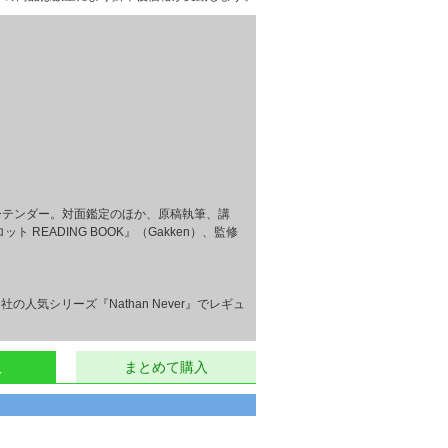
ーテンダー。対面鑑定のほか、原稿執筆、講
EADING BOOK』（Gakken）、監修
e社の人気シリーズ『Nathan Never』でレギュ
入
まとめて購入