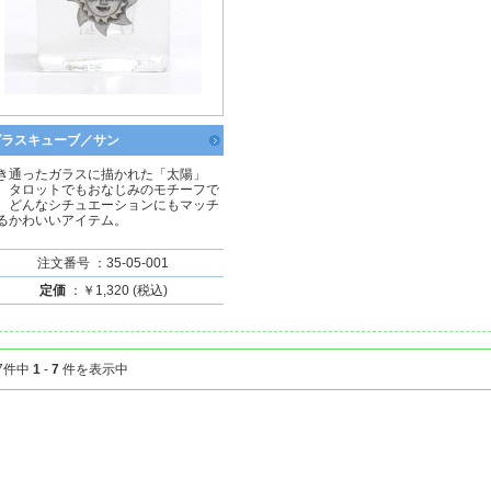
グラスキューブ／サン
き通ったガラスに描かれた「太陽」
、タロットでもおなじみのモチーフで
。どんなシチュエーションにもマッチ
るかわいいアイテム。
注文番号 ：35-05-001
定価
：￥1,320 (税込)
7件中
1
-
7
件を表示中