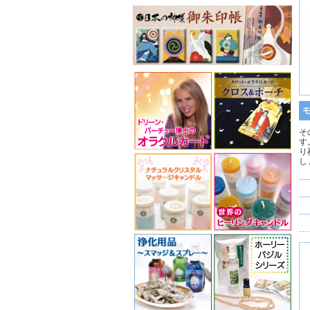
そ
す
り
し