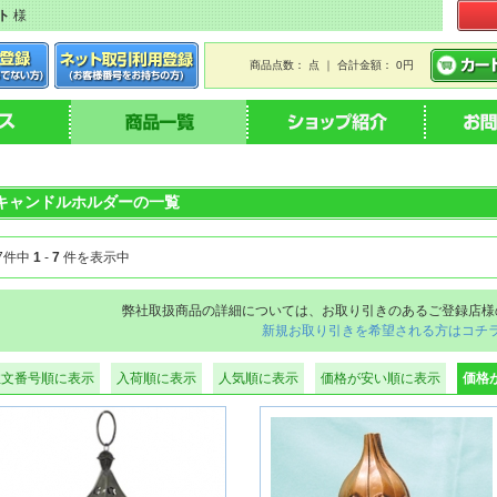
ト
様
商品点数： 点 ｜ 合計金額： 0円
キャンドルホルダーの一覧
7件中
1
-
7
件を表示中
弊社取扱商品の詳細については、お取り引きのあるご登録店様
新規お取り引きを希望される方はコチ
注文番号順に表示
入荷順に表示
人気順に表示
価格が安い順に表示
価格