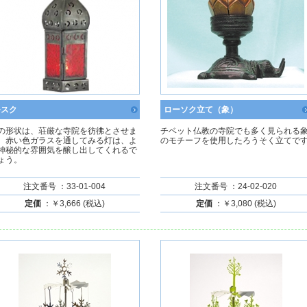
モスク
ローソク立て（象）
の形状は、荘厳な寺院を彷彿とさせま
チベット仏教の寺院でも多く見られる
。赤い色ガラスを通してみる灯は、よ
のモチーフを使用したろうそく立てで
神秘的な雰囲気を醸し出してくれるで
ょう。
注文番号 ：33-01-004
注文番号 ：24-02-020
定価
：￥3,666 (税込)
定価
：￥3,080 (税込)