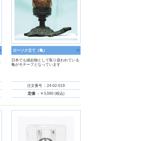
ローソク立て（亀）
象
日本でも縁起物として取り扱われている
す
亀がモチーフとなっています
注文番号 ：24-02-019
定価
：￥3,080 (税込)