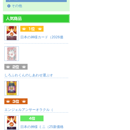
その他
日本の神様カード（2026価
しろふわくんのしあわせ運ぶオ
エンジェルアンサーオラクル（
日本の神様 ミニ（25新価格