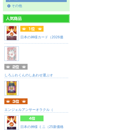
その他
日本の神様カード（2026価
しろふわくんのしあわせ運ぶオ
エンジェルアンサーオラクル（
日本の神様 ミニ（25新価格