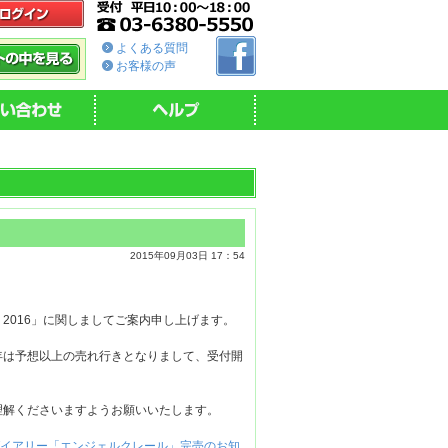
よくある質問
お客様の声
2015年09月03日 17：54
2016」に関しましてご案内申し上げます。
年は予想以上の売れ行きとなりまして、受付開
理解くださいますようお願いいたします。
イアリー「エンジェルクレール」完売のお知