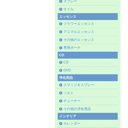
スプレー
オイル
エッセンス
フラワーエッセンス
アニマルエッセンス
その他のエッセンス
専用ポーチ
CD
CD
DVD
浄化用品
スマッジ＆スプレー
ソルト
チューナー
その他の浄化用品
インテリア
カレンダー