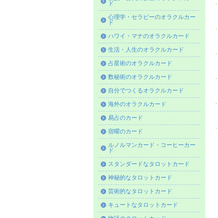
ド
心理学・セラピーのオラクルカー
ド
ハワイ・マナのオラクルカード
生活・人生のオラクルカード
占星術のオラクルカード
数秘術のオラクルカード
自分でつくるオラクルカード
海外のオラクルカード
易占のカード
宿曜のカード
ルノルマンカード・コーヒーカー
ド
スタンダードなタロットカード
神秘的なタロットカード
芸術的なタロットカード
キュートなタロットカード