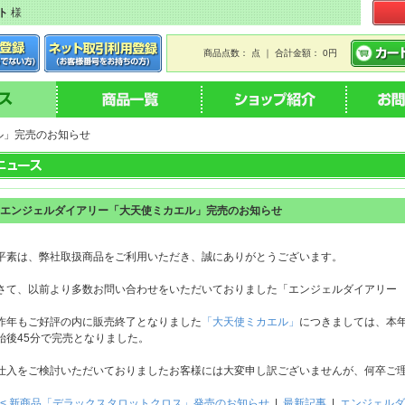
ト
様
商品点数： 点 ｜ 合計金額： 0円
ル」完売のお知らせ
エンジェルダイアリー「大天使ミカエル」完売のお知らせ
平素は、弊社取扱商品をご利用いただき、誠にありがとうございます。
さて、以前より多数お問い合わせをいただいておりました「エンジェルダイアリー 
昨年もご好評の内に販売終了となりました
「大天使ミカエル」
につきましては、本
始後45分で完売となりました。
仕入をご検討いただいておりましたお客様には大変申し訳ございませんが、何卒ご
< 新商品「デラックスタロットクロス」発売のお知らせ
|
最新記事
|
エンジェルダ