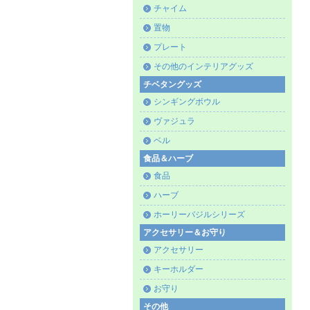
チャイム
置物
プレート
その他のインテリアグッズ
チベタングッズ
シンギングボウル
ヴァジュラ
ベル
食品＆ハーブ
食品
ハーブ
ホーリーバジルシリーズ
アクセサリー＆お守り
アクセサリー
キーホルダー
お守り
その他