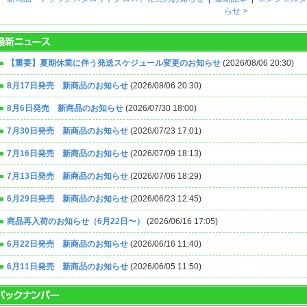
らせ >
【重要】夏期休業に伴う発送スケジュール変更のお知らせ
(2026/08/06 20:30)
8月17日発売 新商品のお知らせ
(2026/08/06 20:30)
8月6日発売 新商品のお知らせ
(2026/07/30 18:00)
7月30日発売 新商品のお知らせ
(2026/07/23 17:01)
7月16日発売 新商品のお知らせ
(2026/07/09 18:13)
7月13日発売 新商品のお知らせ
(2026/07/06 18:29)
6月29日発売 新商品のお知らせ
(2026/06/23 12:45)
商品再入荷のお知らせ（6月22日〜）
(2026/06/16 17:05)
6月22日発売 新商品のお知らせ
(2026/06/16 11:40)
6月11日発売 新商品のお知らせ
(2026/06/05 11:50)