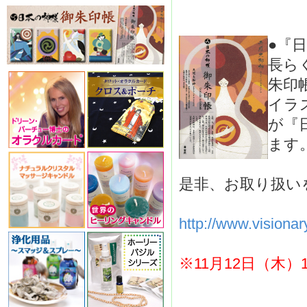
●『
長ら
朱印
イラ
が『
ます
是非、お取り扱い
http://www.visiona
※11月12日（木