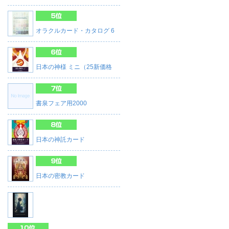
オラクルカード・カタログ 6
日本の神様 ミニ（25新価格
書泉フェア用2000
日本の神託カード
日本の密教カード