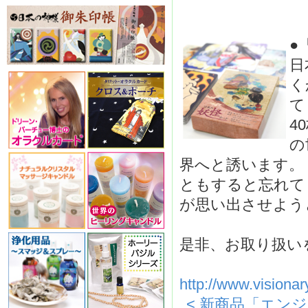
●
日
く
て
4
の
界へと誘います。
ともすると忘れて
が思い出させよう
是非、お取り扱い
http://www.visiona
< 新商品「エン