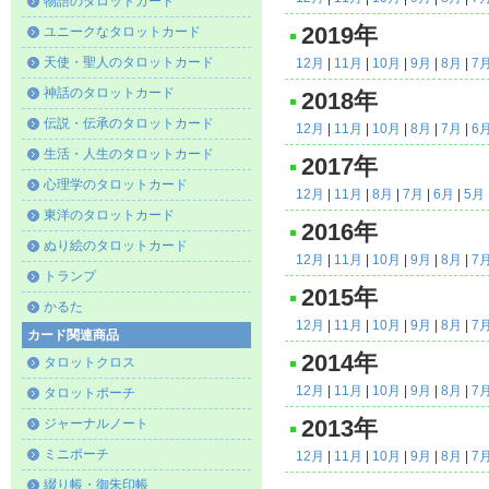
物語のタロットカード
2019年
ユニークなタロットカード
天使・聖人のタロットカード
12月
|
11月
|
10月
|
9月
|
8月
|
7
神話のタロットカード
2018年
伝説・伝承のタロットカード
12月
|
11月
|
10月
|
8月
|
7月
|
6
生活・人生のタロットカード
2017年
心理学のタロットカード
12月
|
11月
|
8月
|
7月
|
6月
|
5月
東洋のタロットカード
2016年
ぬり絵のタロットカード
12月
|
11月
|
10月
|
9月
|
8月
|
7
トランプ
2015年
かるた
12月
|
11月
|
10月
|
9月
|
8月
|
7
カード関連商品
2014年
タロットクロス
12月
|
11月
|
10月
|
9月
|
8月
|
7
タロットポーチ
ジャーナルノート
2013年
ミニポーチ
12月
|
11月
|
10月
|
9月
|
8月
|
7
綴り帳・御朱印帳