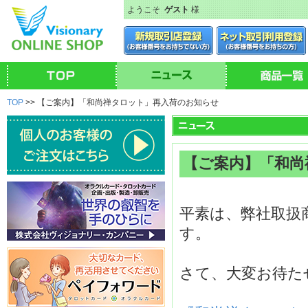
ようこそ
ゲスト
様
TOP
>> 【ご案内】「和尚禅タロット」再入荷のお知らせ
【ご案内】「和尚
平素は、弊社取扱
す。
さて、大変お待た