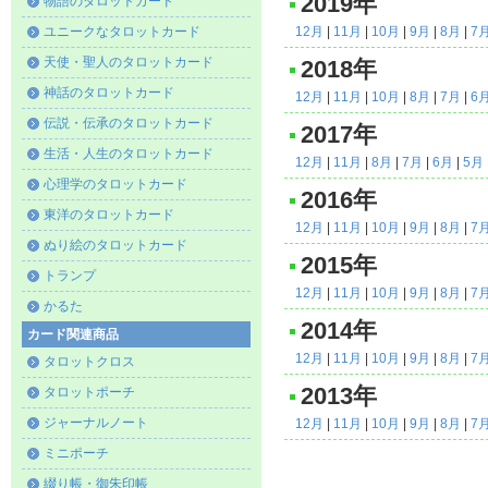
2019年
物語のタロットカード
ユニークなタロットカード
12月
|
11月
|
10月
|
9月
|
8月
|
7
天使・聖人のタロットカード
2018年
神話のタロットカード
12月
|
11月
|
10月
|
8月
|
7月
|
6
伝説・伝承のタロットカード
2017年
生活・人生のタロットカード
12月
|
11月
|
8月
|
7月
|
6月
|
5月
心理学のタロットカード
2016年
東洋のタロットカード
12月
|
11月
|
10月
|
9月
|
8月
|
7
ぬり絵のタロットカード
2015年
トランプ
12月
|
11月
|
10月
|
9月
|
8月
|
7
かるた
2014年
カード関連商品
12月
|
11月
|
10月
|
9月
|
8月
|
7
タロットクロス
2013年
タロットポーチ
ジャーナルノート
12月
|
11月
|
10月
|
9月
|
8月
|
7
ミニポーチ
綴り帳・御朱印帳