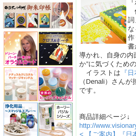
『
作
詞
な
作
書
導かれ、自身の内
か”に気づくため
イラストは
『日
（Denali）さ
です。
商品詳細ページ↓
http://www.visiona
< 【ご案内】『