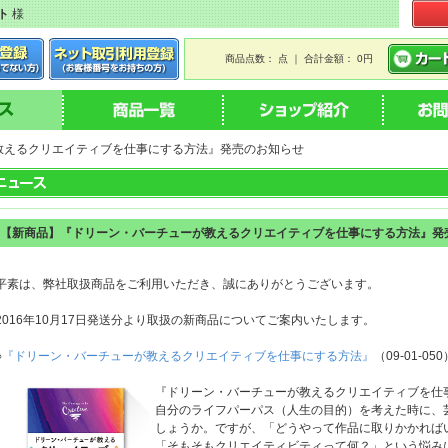
ト
様
商品点数： 点 ｜ 合計金額： 0円
が教えるクリエイティブを仕事にする方法』発売のお知らせ
【新商品】『ドリーン・バーチューが教えるクリエイティブを仕事にする方法』発
平素は、弊社取扱商品をご利用いただき、誠にありがとうございます。
2016年10月17日発送分より取扱の新商品についてご案内いたします。
○
『ドリーン・バーチューが教えるクリエイティブを仕事にする方法』
（09-01-050
『ドリーン・バーチューが教えるクリエイティブを仕
自分のライフパーパス（人生の目的）を考えた時に、
しょうか。ですが、「どうやって作品に取りかかれば
「そもそもクリエイティビティって何？」という悩み