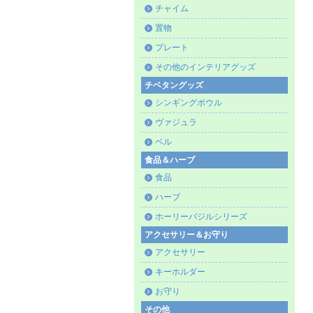
チャイム
置物
プレート
その他のインテリアグッズ
チベタングッズ
シンギングボウル
ヴァジュラ
ベル
食品＆ハーブ
食品
ハーブ
ホーリーバジルシリーズ
アクセサリー＆お守り
アクセサリー
キーホルダー
お守り
その他