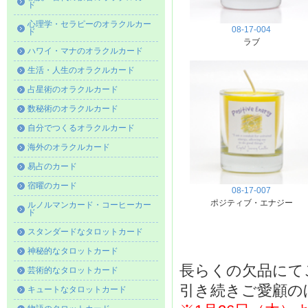
ド
心理学・セラピーのオラクルカー
08-17-004
ド
ラブ
ハワイ・マナのオラクルカード
生活・人生のオラクルカード
占星術のオラクルカード
数秘術のオラクルカード
自分でつくるオラクルカード
海外のオラクルカード
易占のカード
宿曜のカード
08-17-007
ポジティブ・エナジー
ルノルマンカード・コーヒーカー
ド
スタンダードなタロットカード
神秘的なタロットカード
長らくの欠品にて
芸術的なタロットカード
引き続きご愛顧の
キュートなタロットカード