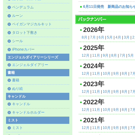
6月11日発売 新商品のお知ら
ペンデュラム
ルーン
ペイガンマジカルキット
2026年
タロット下敷き
8月
|
7月
|
6月
|
5月
|
4月
|
3月
|
シール
2025年
iPhoneカバー
12月
|
11月
|
9月
|
8月
|
7月
|
5月
エンジェルダイアリーシリーズ
2024年
エンジェルダイアリー
書籍
12月
|
11月
|
10月
|
9月
|
8月
|
7
書籍
2023年
ぬり絵
12月
|
11月
|
10月
|
9月
|
8月
|
7
キャンドル
2022年
キャンドル
12月
|
11月
|
10月
|
9月
|
8月
|
7
キャンドルホルダー
2021年
ミスト
ミスト
12月
|
11月
|
10月
|
9月
|
8月
|
7