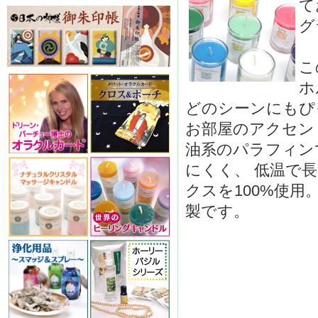
て
グ
こ
ホ
どのシーンにもぴ
お部屋のアクセン
油系のパラフィン
にくく、 低温で
クスを100%使
製です。