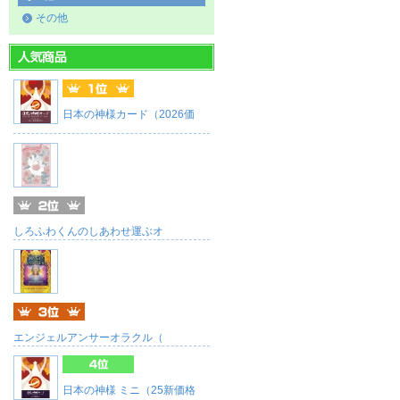
その他
日本の神様カード（2026価
しろふわくんのしあわせ運ぶオ
エンジェルアンサーオラクル（
日本の神様 ミニ（25新価格