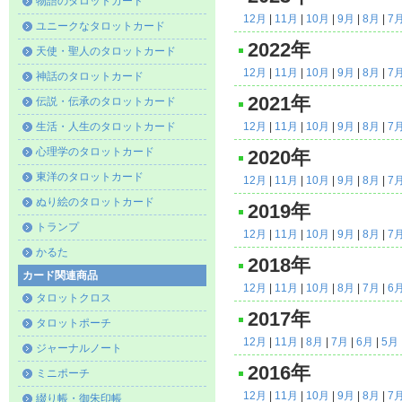
物語のタロットカード
12月
|
11月
|
10月
|
9月
|
8月
|
7
ユニークなタロットカード
2022年
天使・聖人のタロットカード
12月
|
11月
|
10月
|
9月
|
8月
|
7
神話のタロットカード
2021年
伝説・伝承のタロットカード
生活・人生のタロットカード
12月
|
11月
|
10月
|
9月
|
8月
|
7
心理学のタロットカード
2020年
東洋のタロットカード
12月
|
11月
|
10月
|
9月
|
8月
|
7
ぬり絵のタロットカード
2019年
トランプ
12月
|
11月
|
10月
|
9月
|
8月
|
7
かるた
2018年
カード関連商品
12月
|
11月
|
10月
|
8月
|
7月
|
6
タロットクロス
2017年
タロットポーチ
12月
|
11月
|
8月
|
7月
|
6月
|
5月
ジャーナルノート
2016年
ミニポーチ
12月
|
11月
|
10月
|
9月
|
8月
|
7
綴り帳・御朱印帳