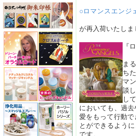
○ロマンスエンジェル
が再入荷いたしま
『
ま
ちた
マ
談
し
においても、過去
愛をもって行動で
とができるように
です。