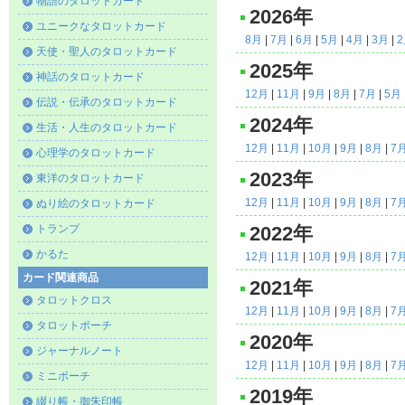
物語のタロットカード
2026年
ユニークなタロットカード
8月
|
7月
|
6月
|
5月
|
4月
|
3月
|
天使・聖人のタロットカード
2025年
神話のタロットカード
12月
|
11月
|
9月
|
8月
|
7月
|
5月
伝説・伝承のタロットカード
2024年
生活・人生のタロットカード
12月
|
11月
|
10月
|
9月
|
8月
|
7
心理学のタロットカード
2023年
東洋のタロットカード
12月
|
11月
|
10月
|
9月
|
8月
|
7
ぬり絵のタロットカード
トランプ
2022年
かるた
12月
|
11月
|
10月
|
9月
|
8月
|
7
カード関連商品
2021年
タロットクロス
12月
|
11月
|
10月
|
9月
|
8月
|
7
タロットポーチ
2020年
ジャーナルノート
12月
|
11月
|
10月
|
9月
|
8月
|
7
ミニポーチ
2019年
綴り帳・御朱印帳