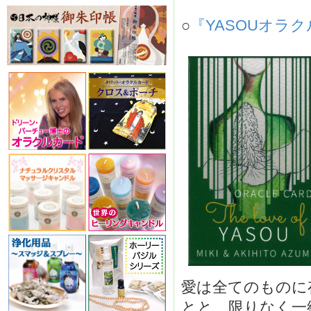
○
『YASOUオラクル
愛は全てのものに
とと、限りなく一