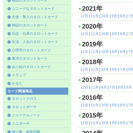
物語のタロットカード
2021年
ユニークなタロットカード
12月
|
11月
|
10月
|
9月
|
8月
|
7
天使・聖人のタロットカード
2020年
神話のタロットカード
伝説・伝承のタロットカード
12月
|
11月
|
10月
|
9月
|
8月
|
7
生活・人生のタロットカード
2019年
心理学のタロットカード
12月
|
11月
|
10月
|
9月
|
8月
|
7
東洋のタロットカード
2018年
ぬり絵のタロットカード
12月
|
11月
|
10月
|
8月
|
7月
|
6
トランプ
2017年
かるた
12月
|
11月
|
8月
|
7月
|
6月
|
5月
カード関連商品
2016年
タロットクロス
12月
|
11月
|
10月
|
9月
|
8月
|
7
タロットポーチ
2015年
ジャーナルノート
12月
|
11月
|
10月
|
9月
|
8月
|
7
ミニポーチ
綴り帳・御朱印帳