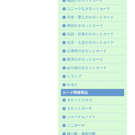
物語のタロットカード
ユニークなタロットカード
天使・聖人のタロットカード
神話のタロットカード
伝説・伝承のタロットカード
生活・人生のタロットカード
心理学のタロットカード
東洋のタロットカード
ぬり絵のタロットカード
トランプ
かるた
カード関連商品
タロットクロス
タロットポーチ
ジャーナルノート
ミニポーチ
綴り帳・御朱印帳