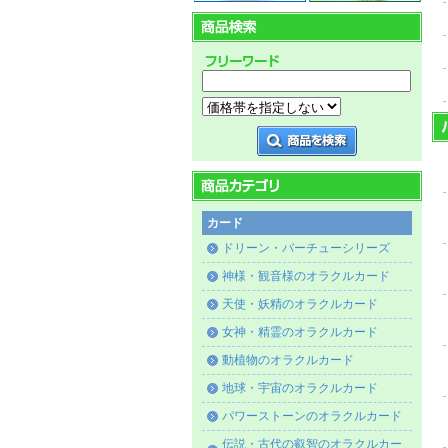
カード
ドリーン・バーチューシリーズ
神様・観音様のオラクルカード
天使・妖精のオラクルカード
女神・精霊のオラクルカード
動植物のオラクルカード
地球・宇宙のオラクルカード
パワーストーンのオラクルカード
伝説・古代の叡智のオラクルカー