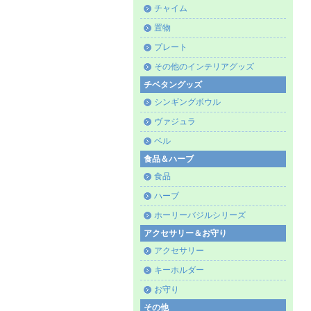
チャイム
置物
プレート
その他のインテリアグッズ
チベタングッズ
シンギングボウル
ヴァジュラ
ベル
食品＆ハーブ
食品
ハーブ
ホーリーバジルシリーズ
アクセサリー＆お守り
アクセサリー
キーホルダー
お守り
その他