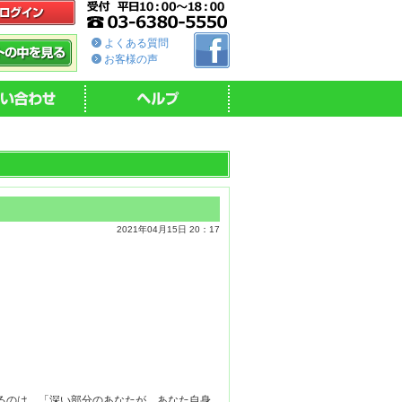
よくある質問
お客様の声
2021年04月15日 20：17
るのは、「深い部分のあなたが、あなた自身