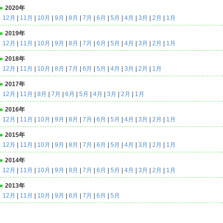
2020年
12月
|
11月
|
10月
|
9月
|
8月
|
7月
|
6月
|
5月
|
4月
|
3月
|
2月
|
1月
2019年
12月
|
11月
|
10月
|
9月
|
8月
|
7月
|
6月
|
5月
|
4月
|
3月
|
2月
|
1月
2018年
12月
|
11月
|
10月
|
8月
|
7月
|
6月
|
5月
|
4月
|
3月
|
2月
|
1月
2017年
12月
|
11月
|
8月
|
7月
|
6月
|
5月
|
4月
|
3月
|
2月
|
1月
2016年
12月
|
11月
|
10月
|
9月
|
8月
|
7月
|
6月
|
5月
|
4月
|
3月
|
2月
|
1月
2015年
12月
|
11月
|
10月
|
9月
|
8月
|
7月
|
6月
|
5月
|
4月
|
3月
|
2月
|
1月
2014年
12月
|
11月
|
10月
|
9月
|
8月
|
7月
|
6月
|
5月
|
4月
|
3月
|
2月
|
1月
2013年
12月
|
11月
|
10月
|
9月
|
8月
|
7月
|
6月
|
5月