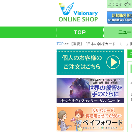
ようこそ
ゲス
TOP
>> 【重要】『日本の神様カード ミニ』