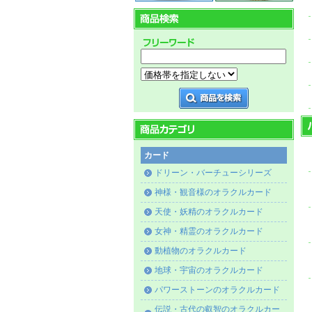
カード
ドリーン・バーチューシリーズ
神様・観音様のオラクルカード
天使・妖精のオラクルカード
女神・精霊のオラクルカード
動植物のオラクルカード
地球・宇宙のオラクルカード
パワーストーンのオラクルカード
伝説・古代の叡智のオラクルカー