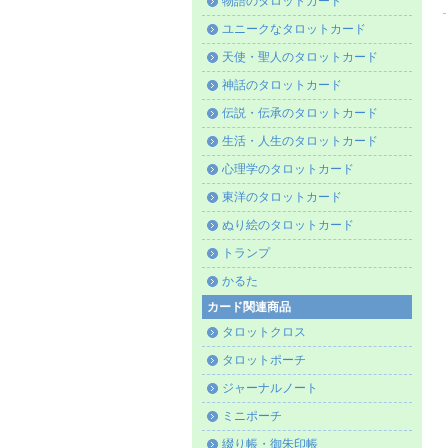
物語のタロットカード
ユニークなタロットカード
天使・聖人のタロットカード
神話のタロットカード
伝説・伝承のタロットカード
生活・人生のタロットカード
心理学のタロットカード
東洋のタロットカード
ぬり絵のタロットカード
トランプ
かるた
カード関連商品
タロットクロス
タロットポーチ
ジャーナルノート
ミニポーチ
綴り帳・御朱印帳