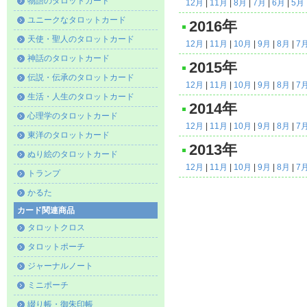
物語のタロットカード
12月
|
11月
|
8月
|
7月
|
6月
|
5月
ユニークなタロットカード
2016年
天使・聖人のタロットカード
12月
|
11月
|
10月
|
9月
|
8月
|
7
神話のタロットカード
2015年
伝説・伝承のタロットカード
12月
|
11月
|
10月
|
9月
|
8月
|
7
生活・人生のタロットカード
2014年
心理学のタロットカード
12月
|
11月
|
10月
|
9月
|
8月
|
7
東洋のタロットカード
2013年
ぬり絵のタロットカード
12月
|
11月
|
10月
|
9月
|
8月
|
7
トランプ
かるた
カード関連商品
タロットクロス
タロットポーチ
ジャーナルノート
ミニポーチ
綴り帳・御朱印帳