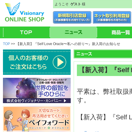
ようこそ
ゲスト
様
TOP
>> 【新入荷】『Self Love Oracle〜私への祈り〜』新入荷のお知らせ
【新入荷】『Self
平素は、弊社取扱
す。
【新入荷】『Self