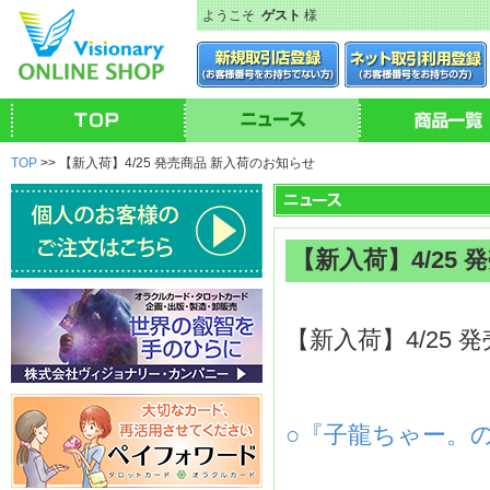
ようこそ
ゲスト
様
TOP
>> 【新入荷】4/25 発売商品 新入荷のお知らせ
【新入荷】4/25
【新入荷】4/25
○『子龍ちゃー。の言