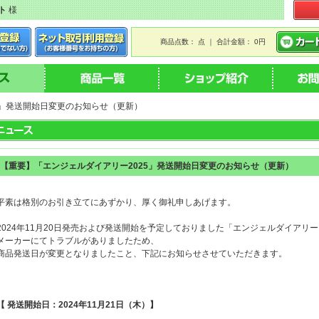
ト
様
商品点数： 点 ｜ 合計金額： 0円
25」発送開始日変更のお知らせ（更新）
【重要】「エンジェルダイアリー2025」発送開始日変更のお知らせ（更新）
平素は格別のお引き立てにあずかり、厚く御礼申しあげます。
2024年11月20日発売および発送開始を予定しておりました「エンジェルダイアリ
メーカーにてトラブルがありましたため、
商品発送日が変更となりましたこと、下記にお知らせさせていただきます。
【 発送開始日：2024年11月21日（木）】