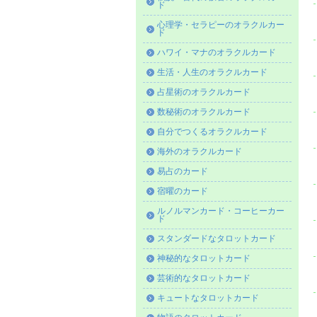
ド
心理学・セラピーのオラクルカー
ド
ハワイ・マナのオラクルカード
生活・人生のオラクルカード
占星術のオラクルカード
数秘術のオラクルカード
自分でつくるオラクルカード
海外のオラクルカード
易占のカード
宿曜のカード
ルノルマンカード・コーヒーカー
ド
スタンダードなタロットカード
神秘的なタロットカード
芸術的なタロットカード
キュートなタロットカード