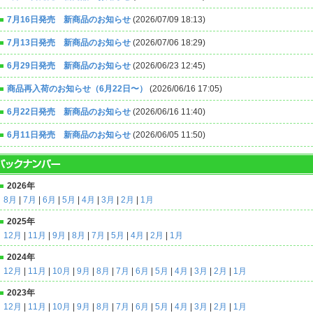
7月16日発売 新商品のお知らせ
(2026/07/09 18:13)
7月13日発売 新商品のお知らせ
(2026/07/06 18:29)
6月29日発売 新商品のお知らせ
(2026/06/23 12:45)
商品再入荷のお知らせ（6月22日〜）
(2026/06/16 17:05)
6月22日発売 新商品のお知らせ
(2026/06/16 11:40)
6月11日発売 新商品のお知らせ
(2026/06/05 11:50)
2026年
8月
|
7月
|
6月
|
5月
|
4月
|
3月
|
2月
|
1月
2025年
12月
|
11月
|
9月
|
8月
|
7月
|
5月
|
4月
|
2月
|
1月
2024年
12月
|
11月
|
10月
|
9月
|
8月
|
7月
|
6月
|
5月
|
4月
|
3月
|
2月
|
1月
2023年
12月
|
11月
|
10月
|
9月
|
8月
|
7月
|
6月
|
5月
|
4月
|
3月
|
2月
|
1月