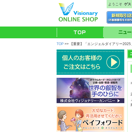
ようこそ
ゲス
TOP
>> 【重要】「エンジェルダイアリー20