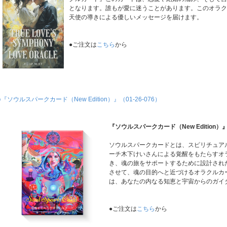
となります。誰もが愛に迷うことがあります。このオラ
天使の導きによる優しいメッセージを届けます。
●ご注文は
こちら
から
○『ソウルスパークカード（New Edition）』（01-26-076）
『ソウルスパークカード（New Edition）
ソウルスパークカードとは、スピリチュア
ーチ木下けいさんによる覚醒をもたらすオ
き、魂の旅をサポートするために設計され
させて、魂の目的へと近づけるオラクルカ
は、あなたの内なる知恵と宇宙からのガイ
●ご注文は
こちら
から