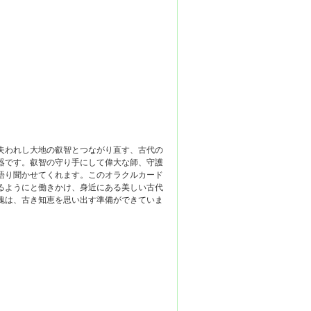
失われし大地の叡智とつながり直す、古代の
器です。叡智の守り手にして偉大な師、守護
語り聞かせてくれます。このオラクルカード
るようにと働きかけ、身近にある美しい古代
魂は、古き知恵を思い出す準備ができていま