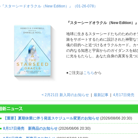
○『スターシードオラクル（New Edition）』（01-26-078）
『スターシードオラクル（New Edition）
地球に生きるスターシードたちのためのオ
旅をサポートするために設計された神聖な
魂の目的へと近づけるオラクルカード。カ
の内なる知恵と宇宙からのガイダンスを結
に光をもたらし、あなた自身の真実を見つ
●ご注文は
こちら
から
< 2月21日 新入荷のお知らせ
|
最新記事
|
4月17日発売
【重要】夏期休業に伴う発送スケジュール変更のお知らせ
(2026/08/06 20:30)
8月17日発売 新商品のお知らせ
(2026/08/06 20:30)