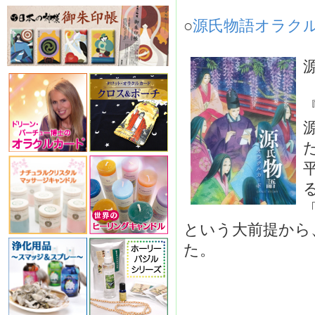
○
源氏物語オラクルカ
という大前提から
た。