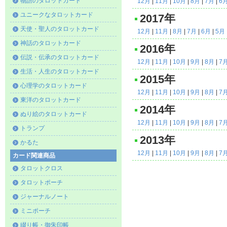
物語のタロットカード
12月
|
11月
|
10月
|
8月
|
7月
|
6
ユニークなタロットカード
2017年
天使・聖人のタロットカード
12月
|
11月
|
8月
|
7月
|
6月
|
5月
神話のタロットカード
2016年
伝説・伝承のタロットカード
12月
|
11月
|
10月
|
9月
|
8月
|
7
生活・人生のタロットカード
2015年
心理学のタロットカード
12月
|
11月
|
10月
|
9月
|
8月
|
7
東洋のタロットカード
2014年
ぬり絵のタロットカード
12月
|
11月
|
10月
|
9月
|
8月
|
7
トランプ
2013年
かるた
12月
|
11月
|
10月
|
9月
|
8月
|
7
カード関連商品
タロットクロス
タロットポーチ
ジャーナルノート
ミニポーチ
綴り帳・御朱印帳