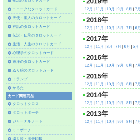
2019年
物語のタロットカード
ユニークなタロットカード
12月
|
11月
|
10月
|
9月
|
8月
|
7
天使・聖人のタロットカード
2018年
神話のタロットカード
12月
|
11月
|
10月
|
8月
|
7月
|
6
伝説・伝承のタロットカード
2017年
生活・人生のタロットカード
12月
|
11月
|
8月
|
7月
|
6月
|
5月
心理学のタロットカード
2016年
東洋のタロットカード
12月
|
11月
|
10月
|
9月
|
8月
|
7
ぬり絵のタロットカード
2015年
トランプ
12月
|
11月
|
10月
|
9月
|
8月
|
7
かるた
2014年
カード関連商品
12月
|
11月
|
10月
|
9月
|
8月
|
7
タロットクロス
2013年
タロットポーチ
ジャーナルノート
12月
|
11月
|
10月
|
9月
|
8月
|
7
ミニポーチ
綴り帳・御朱印帳