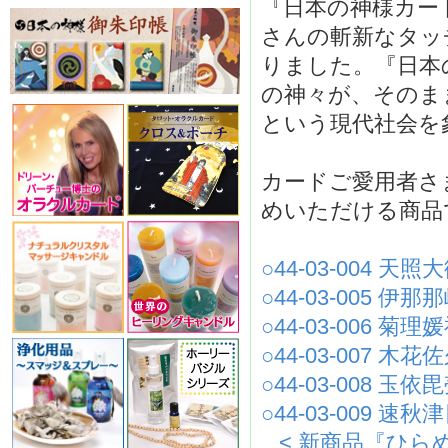
『日本の神様カード
さんの斬新なタッチ
りました。『日本
の神々が、そのまま
という現代社会を
カードご愛用者さ
めいただける商品
○44-03-004 天照
○44-03-005 伊那
○44-03-006 菊理
○44-03-007 木
○44-03-008 玉依
○44-03-009 
< 新商品『ひ