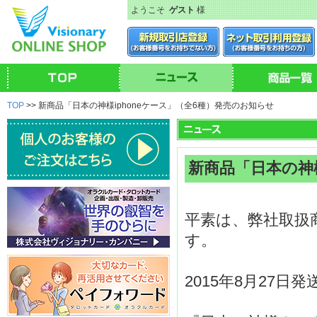
ようこそ
ゲスト
様
TOP
>> 新商品「日本の神様iphoneケース」（全6種）発売のお知らせ
新商品「日本の神様
平素は、弊社取扱
す。
2015年8月27