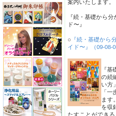
案内いたします。
『続・基礎から分
ド〜』
○
『続・基礎から
イド〜』（09-08-0
『基
の続
い方
「一
ます
を収
たすことができる